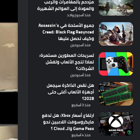
مزدحم بالمغامرات والرعب
والعودة إلى العوالم الشهيرة
منذ أسبوع واحد
جميع الأسلحة في Assassin’s
Creed: Black Flag Resynced
وكيف تحصل عليها
منذ أسبوعين
تسريحات المطورين مستمرة:
لماذا تنجح الألعاب وتفشل
الشركات؟
منذ أسبوعين
هل نقص الذاكرة سيجعل
أجهزة الألعاب أغلى حتى
2028؟
منذ 3 أسابيع
ارتفاع أسعار Xbox: هل تدفع
مايكروسوفت اللاعبين نحو
Game Pass والـ Cloud ؟
منذ 4 أسابيع