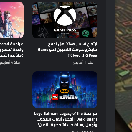
ارتفاع أسعار Xbox: هل تدفع
مايكروسوفت اللاعبين نحو Game
Pass والـ Cloud ؟
وجاذبية الأنم
منذ 4 أسابيع
منذ 4 أسابيع
مراجعة Lego Batman: Legacy of the
Dark Knight | أفضل ألعاب الليجو…
وأجمل رسالة حب لشخصية باتمان!
24 مايو، 2026