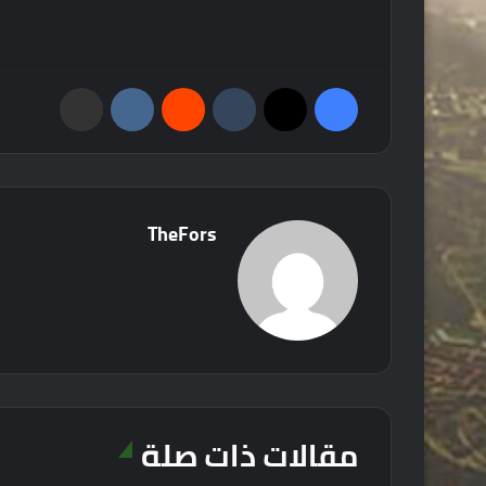
فيسبوك
‫X
‏Tumblr
‏Reddit
‏VKontakte
مشاركة عبر البريد
TheFors
مقالات ذات صلة