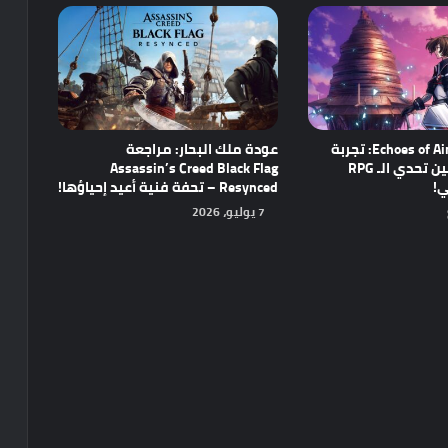
مراجعة Echoes of Aincrad: تجربة
عودة ملك البحار: مراجعة
واعدة تجمع بين تحدي الـ RPG
Assassin’s Creed Black Flag
ي!
Resynced – تحفة فنية أعيد إحياؤها!
7 يوليو، 2026