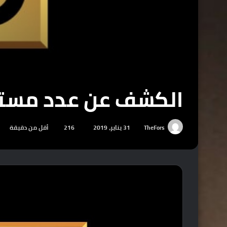
الكشف عن عدد مستخدمي  Gold
TheFors
31 يناير، 2019
216
أقل من دقيقة