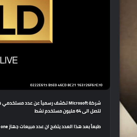
0222E615 B5E0 46CD 8C21 163726F67E70
لتصل الى 64 مليون مستخدم نشط
طبعاً بعد هذا العدد يتضح ان عدد مبيعات جهاز Xbox one قد تخطى الـ50 مليون مبيعاً حول العالم