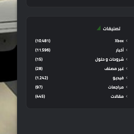
تصنيفات
(10٬481)
Xbox
أخبار
(11٬596)
شروحات و حلول
(15)
غير مصنف
(28)
فيديو
(1٬242)
مراجعات
(97)
مقالات
(445)