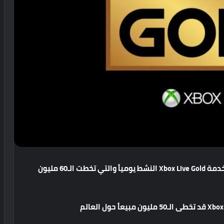
شركة Microsoft تكشف رسمياً عن عدد مستخدمي خدمة Xbox Live Gold النشط يومياً والتي تخطت الـ60 مليون