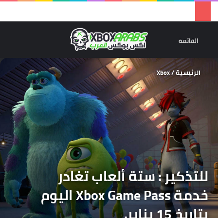
تسجيل 
ال
القائمة
الرئيسية
/
Xbox
للتذكير : ستة ألعاب تغادر
خدمة Xbox Game Pass اليوم
بتاريخ 15 يناير.