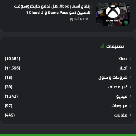
ارتفاع أسعار Xbox: هل تدفع مايكروسوفت
اللاعبين نحو Game Pass والـ Cloud ؟
منذ 4 أسابيع
تصنيفات
(10٬481)
Xbox
أخبار
(11٬596)
شروحات و حلول
(15)
غير مصنف
(28)
فيديو
(1٬242)
مراجعات
(97)
مقالات
(445)