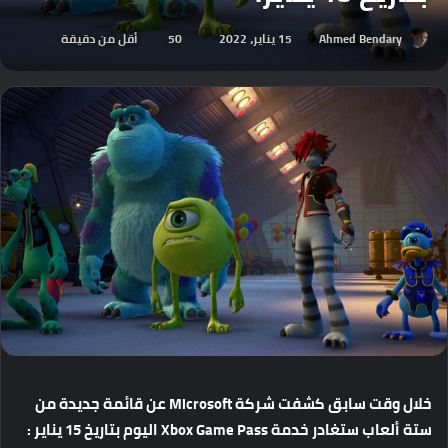
Ahmed Bendary
15 يناير، 2022
50
أقل من دقيقة
خلال
وقت
سابق
كشفت
شركة
Microsoft
عن
قائمة
جديدة
من
ستة
ألعاب
ستغادر
خدمة
Xbox Game Pass
اليوم
بتاريخ
15
يناير
: