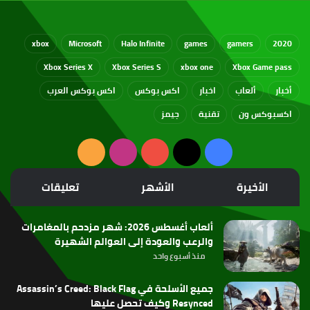
xbox
Microsoft
Halo Infinite
games
gamers
2020
Xbox Series X
Xbox Series S
xbox one
Xbox Game pass
أخبار
ألعاب
اخبار
اكس بوكس
اكس بوكس العرب
اكسبوكس ون
تقنية
جيمز
‫X
فيسبوك
‫YouTube
انستقرام
ملخص
الموقع
الأخيرة
الأشهر
تعليقات
RSS
ألعاب أغسطس 2026: شهر مزدحم بالمغامرات
والرعب والعودة إلى العوالم الشهيرة
منذ أسبوع واحد
جميع الأسلحة في Assassin’s Creed: Black Flag
Resynced وكيف تحصل عليها