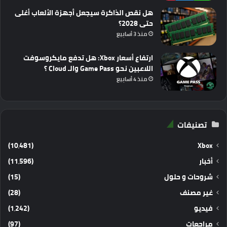
هل نقص الذاكرة سيجعل أجهزة الألعاب أغلى
حتى 2028؟
منذ 3 أسابيع
ارتفاع أسعار Xbox: هل تدفع مايكروسوفت
اللاعبين نحو Game Pass والـ Cloud ؟
منذ 4 أسابيع
تصنيفات
(10٬481)
Xbox
أخبار
(11٬596)
شروحات و حلول
(15)
غير مصنف
(28)
فيديو
(1٬242)
مراجعات
(97)