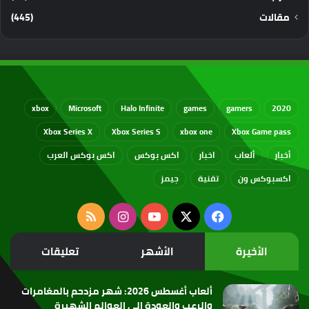
مقالات
(445)
xbox
Microsoft
Halo Infinite
games
gamers
2020
Xbox Series X
Xbox Series S
xbox one
Xbox Game pass
أخبار
ألعاب
اخبار
اكس بوكس
اكس بوكس العرب
اكسبوكس ون
تقنية
جيمز
‫X
فيسبوك
‫YouTube
انستقرام
ملخص
الموقع
الأخيرة
الأشهر
تعليقات
RSS
ألعاب أغسطس 2026: شهر مزدحم بالمغامرات
والرعب والعودة إلى العوالم الشهيرة