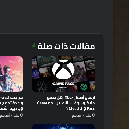
مقالات ذات صلة
ارتفاع أسعار Xbox: هل تدفع
مايكروسوفت اللاعبين نحو Game
Pass والـ Cloud ؟
وجاذبية الأنم
منذ 4 أسابيع
منذ 4 أسابيع