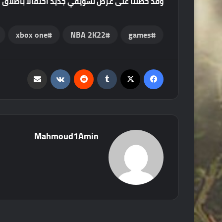
وقد حصلنا على عرض تشويقي جديد احتفالا باطلاق 
xbox one
NBA 2K22
games
فيسبوك
‫X
‏Tumblr
‏Reddit
‏VKontakte
مشاركة عبر البريد
Mahmoud1Amin