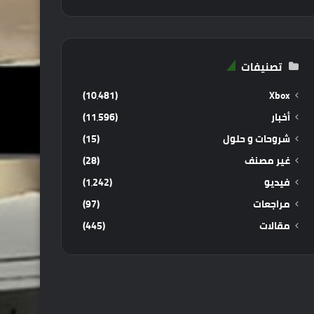
تصنيفات
(10٬481)
Xbox
أخبار
(11٬596)
شروحات و حلول
(15)
غير مصنف
(28)
فيديو
(1٬242)
مراجعات
(97)
مقالات
(445)