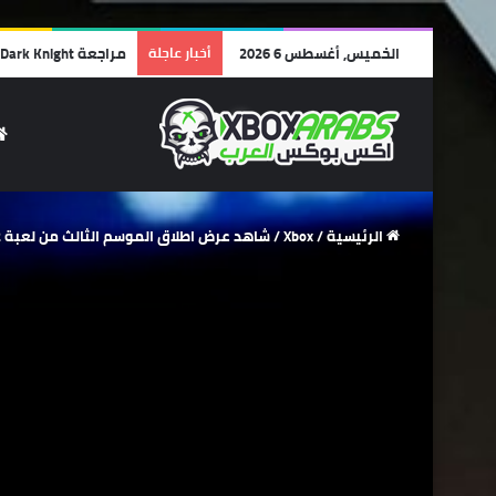
الخميس, أغسطس 6 2026
أخبار عاجلة
مراجعة Lego Batman: Legacy of the Dark Knight | أفضل ألعاب الليجو… وأجمل رسالة حب لشخصية باتمان!
الرئيسية
/
Xbox
/
شاهد عرض اطلاق الموسم الثالث من لعبة NBA 2K22.