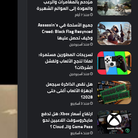
مزدحم بالمغامرات والرعب
والعودة إلى العوالم الشهيرة
منذ 7 أيام
جميع الأسلحة في Assassin’s
Creed: Black Flag Resynced
وكيف تحصل عليها
منذ أسبوعين
تسريحات المطورين مستمرة:
لماذا تنجح الألعاب وتفشل
الشركات؟
منذ أسبوعين
هل نقص الذاكرة سيجعل
أجهزة الألعاب أغلى حتى
2028؟
منذ 3 أسابيع
ارتفاع أسعار Xbox: هل تدفع
مايكروسوفت اللاعبين نحو
Game Pass والـ Cloud ؟
منذ 4 أسابيع