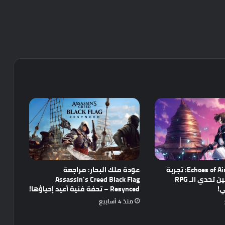
مراجعة Echoes of Aincrad: تجربة
عودة ملك البحار: مراجعة
واعدة تجمع بين تحدي الـ RPG
Assassin’s Creed Black Flag
ي!
Resynced – تحفة فنية أعيد إحياؤها!
منذ 4 أسابيع