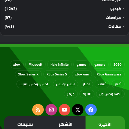
فيديو
(1٬242)
مراجعات
(97)
مقالات
(445)
xbox
Microsoft
Halo Infinite
games
gamers
2020
Xbox Series X
Xbox Series S
xbox one
Xbox Game pass
أخبار
ألعاب
اخبار
اكس بوكس
اكس بوكس العرب
اكسبوكس ون
تقنية
جيمز
‫X
فيسبوك
‫YouTube
انستقرام
ملخص
الموقع
الأخيرة
الأشهر
تعليقات