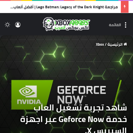
مراجعة Lego Batman: Legacy of the Dark Knight | أفضل ألعاب الليجو… وأجمل رسالة حب لشخصية باتمان!
تسجيل 
ال
القائمة
الرئيسية
/
Xbox
شاهد تجربة تشغيل العاب
خدمة Geforce Now عبر اجهزة
السيريس X.