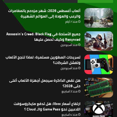
RSS
ألعاب أغسطس 2026: شهر مزدحم بالمغامرات
والرعب والعودة إلى العوالم الشهيرة
منذ 7 أيام
جميع الأسلحة في Assassin’s Creed: Black Flag
Resynced وكيف تحصل عليها
منذ أسبوعين
تسريحات المطورين مستمرة: لماذا تنجح الألعاب
وتفشل الشركات؟
منذ أسبوعين
هل نقص الذاكرة سيجعل أجهزة الألعاب أغلى
حتى 2028؟
منذ 3 أسابيع
ارتفاع أسعار Xbox: هل تدفع مايكروسوفت
اللاعبين نحو Game Pass والـ Cloud ؟
منذ 4 أسابيع