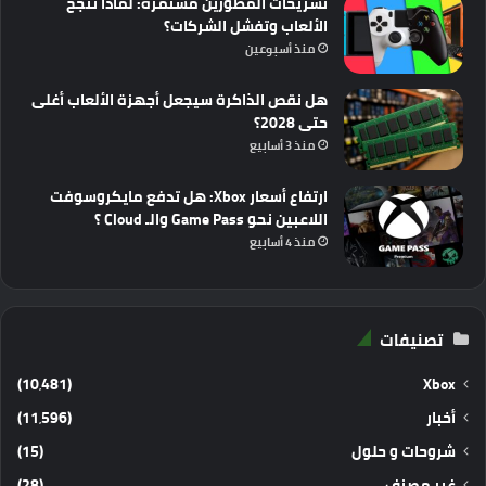
تسريحات المطورين مستمرة: لماذا تنجح
الألعاب وتفشل الشركات؟
منذ أسبوعين
هل نقص الذاكرة سيجعل أجهزة الألعاب أغلى
حتى 2028؟
منذ 3 أسابيع
ارتفاع أسعار Xbox: هل تدفع مايكروسوفت
اللاعبين نحو Game Pass والـ Cloud ؟
منذ 4 أسابيع
تصنيفات
(10٬481)
Xbox
أخبار
(11٬596)
شروحات و حلول
(15)
غير مصنف
(28)