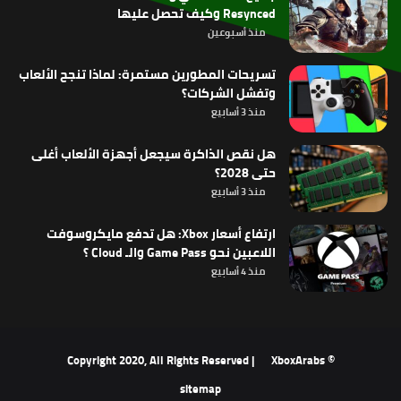
Resynced وكيف تحصل عليها
منذ أسبوعين
تسريحات المطورين مستمرة: لماذا تنجح الألعاب
وتفشل الشركات؟
منذ 3 أسابيع
هل نقص الذاكرة سيجعل أجهزة الألعاب أغلى
حتى 2028؟
منذ 3 أسابيع
ارتفاع أسعار Xbox: هل تدفع مايكروسوفت
اللاعبين نحو Game Pass والـ Cloud ؟
منذ 4 أسابيع
XboxArabs
© Copyright 2020, All Rights Reserved |
sitemap