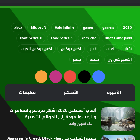
xbox
Microsoft
Halo Infinite
games
gamers
2020
Xbox Series X
Xbox Series S
xbox one
Xbox Game pass
أخبار
ألعاب
اخبار
اكس بوكس
اكس بوكس العرب
اكسبوكس ون
تقنية
جيمز
‫X
فيسبوك
‫YouTube
انستقرام
ملخص
الموقع
الأخيرة
الأشهر
تعليقات
RSS
ألعاب أغسطس 2026: شهر مزدحم بالمغامرات
والرعب والعودة إلى العوالم الشهيرة
منذ أسبوع واحد
جميع الأسلحة في Assassin’s Creed: Black Flag