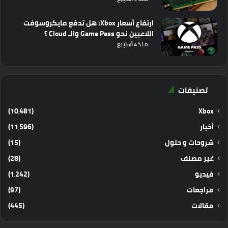
ارتفاع أسعار Xbox: هل تدفع مايكروسوفت
اللاعبين نحو Game Pass والـ Cloud ؟
منذ 4 أسابيع
تصنيفات
(10٬481)
Xbox
أخبار
(11٬596)
شروحات و حلول
(15)
غير مصنف
(28)
فيديو
(1٬242)
مراجعات
(97)
مقالات
(445)