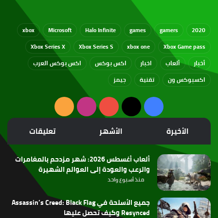
xbox
Microsoft
Halo Infinite
games
gamers
2020
Xbox Series X
Xbox Series S
xbox one
Xbox Game pass
أخبار
ألعاب
اخبار
اكس بوكس
اكس بوكس العرب
اكسبوكس ون
تقنية
جيمز
‫X
فيسبوك
‫YouTube
انستقرام
ملخص
الموقع
الأخيرة
الأشهر
تعليقات
RSS
ألعاب أغسطس 2026: شهر مزدحم بالمغامرات
والرعب والعودة إلى العوالم الشهيرة
منذ أسبوع واحد
جميع الأسلحة في Assassin’s Creed: Black Flag
Resynced وكيف تحصل عليها