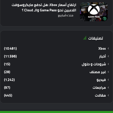
ارتفاع أسعار Xbox: هل تدفع مايكروسوفت
اللاعبين نحو Game Pass والـ Cloud ؟
منذ 4 أسابيع
تصنيفات
(10٬481)
Xbox
أخبار
(11٬596)
شروحات و حلول
(15)
غير مصنف
(28)
فيديو
(1٬242)
مراجعات
(97)
مقالات
(445)