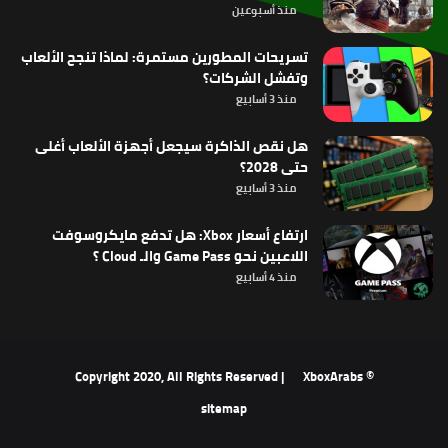
منذ أسبوعين
تسريحات المطورين مستمرة: لماذا تنجح الألعاب
وتفشل الشركات؟
منذ 3 أسابيع
هل نقص الذاكرة سيجعل أجهزة الألعاب أغلى
حتى 2028؟
منذ 3 أسابيع
ارتفاع أسعار Xbox: هل تدفع مايكروسوفت
اللاعبين نحو Game Pass والـ Cloud ؟
منذ 4 أسابيع
XboxArabs
© Copyright 2020, All Rights Reserved |
sitemap