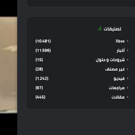
تصنيفات
(10٬481)
Xbox
أخبار
(11٬596)
شروحات و حلول
(15)
غير مصنف
(28)
فيديو
(1٬242)
مراجعات
(97)
مقالات
(445)