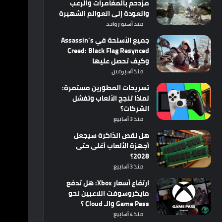
مزدحم بالمغامرات والرعب
والعودة إلى العوالم الشهيرة
منذ أسبوع واحد
جميع الأسلحة في Assassin’s
Creed: Black Flag Resynced
وكيف تحصل عليها
منذ أسبوعين
تسريحات المطورين مستمرة:
لماذا تنجح الألعاب وتفشل
الشركات؟
منذ 3 أسابيع
هل نقص الذاكرة سيجعل
أجهزة الألعاب أغلى حتى
2028؟
منذ 3 أسابيع
ارتفاع أسعار Xbox: هل تدفع
مايكروسوفت اللاعبين نحو
Game Pass والـ Cloud ؟
منذ 4 أسابيع