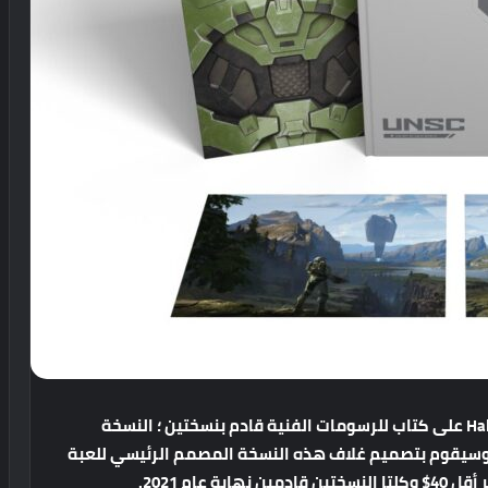
على
كتاب
للرسومات
الفنية
قادم
بنسختين
؛
النسخة
سيقوم
بتصميم
غلاف
هذه
النسخة
المصمم
الرئيسي
للعبة
أقل
40$
وكلتا
النسختين
قادمين
نهاية
عام
2021.