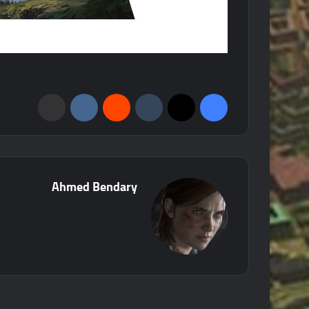
فيسبوك
‫X
‏Tumblr
‏Reddit
‏VKontakte
مشاركة عبر البريد
Ahmed Bendary