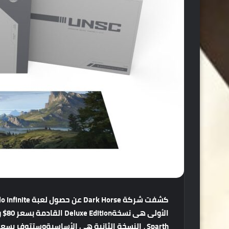
كشفت
شركة
Dark Horse
عن
حصول
لعبة
Halo Infinite
الأولى
هى
نسخة
Deluxe Edition
القادمة
بسعر
80$
و
Sparth
،
النسخة
الثانية
هى
الأساسية
وستتوفر
بسعر