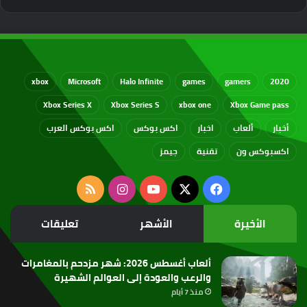
xbox
Microsoft
Halo Infinite
games
gamers
2020
Xbox Series X
Xbox Series S
xbox one
Xbox Game pass
أخبار
ألعاب
اخبار
اكس بوكس
اكس بوكس العرب
اكسبوكس ون
تقنية
جيمز
‫X
فيسبوك
‫YouTube
انستقرام
ملخص
الموقع
الأخيرة
الأشهر
تعليقات
RSS
ألعاب أغسطس 2026: شهر مزدحم بالمغامرات
والرعب والعودة إلى العوالم الشهيرة
منذ 7 أيام