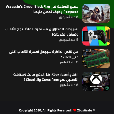
جميع الأسلحة في Assassin’s Creed: Black Flag
Resynced وكيف تحصل عليها
منذ أسبوعين
تسريحات المطورين مستمرة: لماذا تنجح الألعاب
وتفشل الشركات؟
منذ أسبوعين
هل نقص الذاكرة سيجعل أجهزة الألعاب أغلى
حتى 2028؟
منذ 3 أسابيع
ارتفاع أسعار Xbox: هل تدفع مايكروسوفت
اللاعبين نحو Game Pass والـ Cloud ؟
منذ 4 أسابيع
XboxArabs
© Copyright 2020, All Rights Reserved |