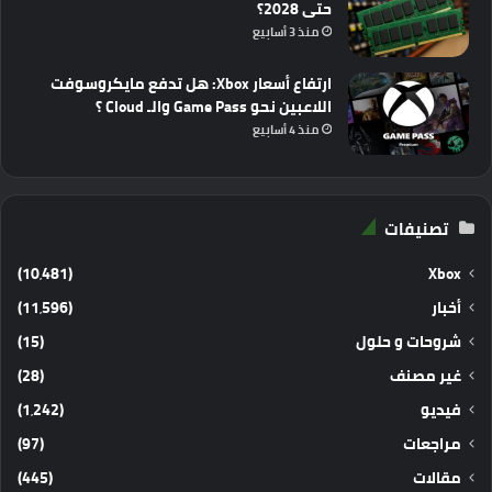
حتى 2028؟
منذ 3 أسابيع
ارتفاع أسعار Xbox: هل تدفع مايكروسوفت
اللاعبين نحو Game Pass والـ Cloud ؟
منذ 4 أسابيع
تصنيفات
(10٬481)
Xbox
أخبار
(11٬596)
شروحات و حلول
(15)
غير مصنف
(28)
فيديو
(1٬242)
مراجعات
(97)
مقالات
(445)