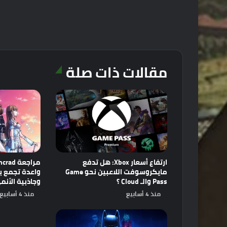
مقالات ذات صلة
ارتفاع أسعار Xbox: هل تدفع
مايكروسوفت اللاعبين نحو Game
Pass والـ Cloud ؟
وجاذبية الأنم
منذ 4 أسابيع
منذ 4 أسابيع