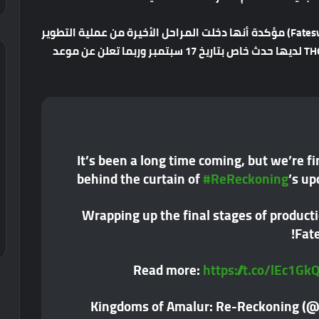
اليوم أعلنت الشركة بشكل رسمي عن توسعة (Fatesworn) مؤكدة أنها دخلت المراحل الأخيرة من عملية التطوير
وسوف تصدر قريباً ، الجدير بالذكر أن شركة THQ Nordic لديها حدث خاص بتاريخ 17 سبتمبر وربما تعلن عن موعد
It’s been a long time coming, but we’re fi
behind the curtain of
#ReReckoning
’s u
Wrapping up the final stages of producti
Fate
Read more:
https://t.co/lEc1G