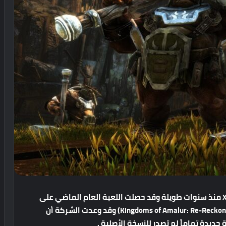
صدرت لعبة Kingdoms of Amalur على جهاز Xbox 360 منذ سنوات طويلة وقد حصلت اللعبة العام الماضي على
نسخة محسنة على جهاز Xbox One حملت الاسم (Kingdoms of Amalur: Re-Reckoning) وقد وعدت الشركة أن
يدة تماماً لم تصدر للنسخة الأصلية .