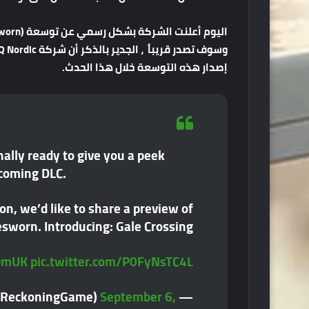
إصدار هذه التوسعة خلال هذا الحدث.
nally ready to give you a peek
pcoming DLC.
on, we’d like to share a preview of
sworn. Introducing: Gale Crossing!
kQmUK
pic.twitter.com/P0FyNsTC4L
September 6,
— Kingdoms of Amalur: Re-Reckoning (@ReckoningGame)