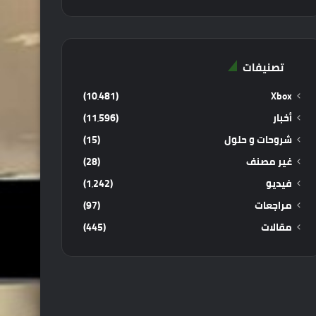
تصنيفات
(10٬481)
Xbox
أخبار
(11٬596)
شروحات و حلول
(15)
غير مصنف
(28)
فيديو
(1٬242)
مراجعات
(97)
مقالات
(445)