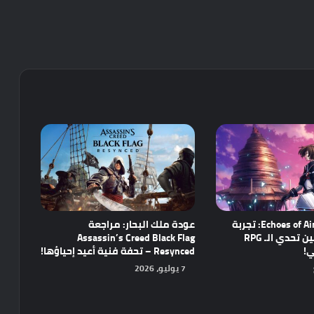
مراجعة Echoes of Aincrad: تجربة
عودة ملك البحار: مراجعة
واعدة تجمع بين تحدي الـ RPG
Assassin’s Creed Black Flag
ي!
Resynced – تحفة فنية أعيد إحياؤها!
7 يوليو، 2026