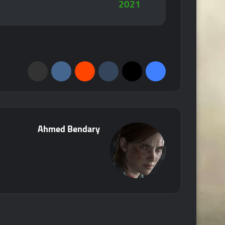
2021
فيسبوك
‫X
‏Tumblr
‏Reddit
‏VKontakte
مشاركة عبر البريد
Ahmed Bendary