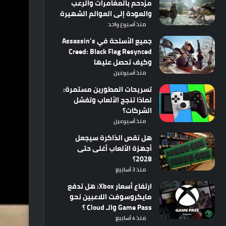
مزدحم بالمغامرات والرعب
والعودة إلى العوالم الشهيرة
منذ أسبوع واحد
جميع الأسلحة في Assassin’s
Creed: Black Flag Resynced
وكيف تحصل عليها
منذ أسبوعين
تسريحات المطورين مستمرة:
لماذا تنجح الألعاب وتفشل
الشركات؟
منذ أسبوعين
هل نقص الذاكرة سيجعل
أجهزة الألعاب أغلى حتى
2028؟
منذ 3 أسابيع
ارتفاع أسعار Xbox: هل تدفع
مايكروسوفت اللاعبين نحو
Game Pass والـ Cloud ؟
منذ 4 أسابيع