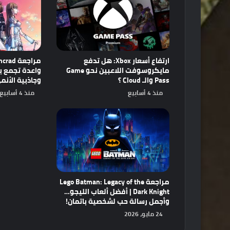
ارتفاع أسعار Xbox: هل تدفع
مايكروسوفت اللاعبين نحو Game
Pass والـ Cloud ؟
وجاذبية الأنم
منذ 4 أسابيع
منذ 4 أسابيع
مراجعة Lego Batman: Legacy of the
Dark Knight | أفضل ألعاب الليجو…
وأجمل رسالة حب لشخصية باتمان!
24 مايو، 2026