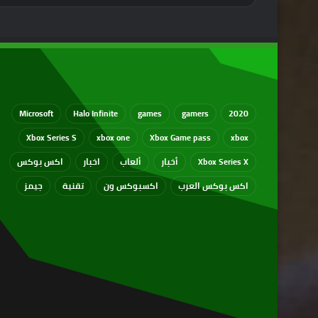
Microsoft
Halo Infinite
games
gamers
2020
Xbox Series S
xbox one
Xbox Game pass
xbox
Xbox Series X
أخبار
ألعاب
اخبار
اكس بوكس
اكس بوكس العرب
اكسبوكس ون
تقنية
جيمز