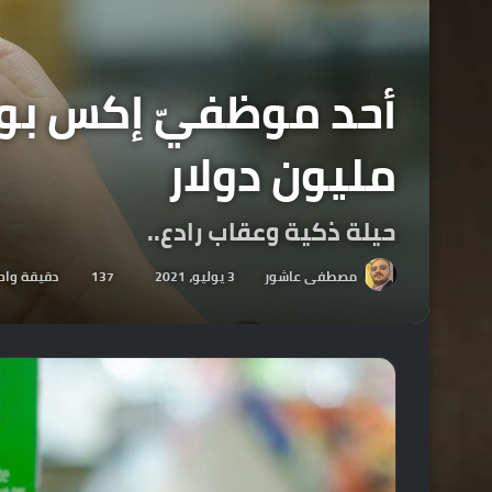
مليون دولار
حيلة ذكية وعقاب رادع..
مصطفى عاشور
3 يوليو، 2021
137
دقيقة واح