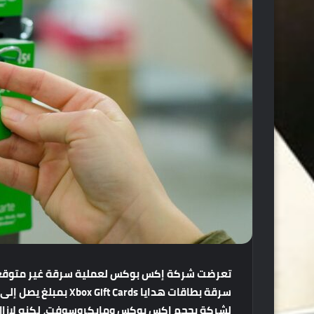
تعرضت شركة إكس بوكس لعملية سرقة غير متوقعة أ
لشركة بحجم إكس بوكس ومايكروسوفت، لكنه لازال م