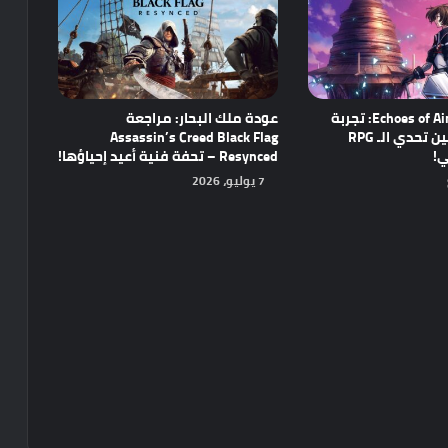
مراجعة Echoes of Aincrad: تجربة
عودة ملك البحار: مراجعة
واعدة تجمع بين تحدي الـ RPG
Assassin’s Creed Black Flag
ي!
Resynced – تحفة فنية أعيد إحياؤها!
7 يوليو، 2026