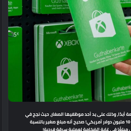
بدًا، وذلك على يد أحد موظفيها الصغار، حيث نجح في
سرقة بطاقات هدايا Xbox Gift Cards بمبلغ يصل إلى 10 مليون دولار أمريكي! صحيح أنه مبلغ صغير بالنسبة
بلغًا في غاية الضخامة لعملية سرقة فردية!