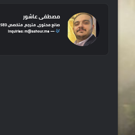
مصطفى عاشور
صانع محتوى، مترجم، متخصص SEO وتسويق إلكتروني. مهتم بألعاب الفيديو، السينما والموسيقى.
— Inquiries: m@ashour.me
في
لين
سب
كد
وك
إن