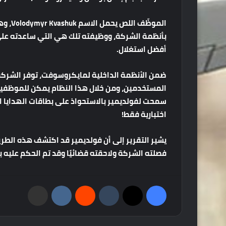
الموظّف اللص يحمل الاسم
Volodymyr Kvashuk
، و
بأنظمة الشركة، ووظيفته تلك هي التي ساعدته عل
أفضل استغلال.
ضمن الأنظمة الداخلية لمايكروسوفت، توفر الشركة
المستخدمين، ومن خلال هذا النظام يمكن للموظفين
سمحت لفولديمير بالاستحواذ على بطاقات الهدايا 
اختبارية فقط!
فصلته الشركة ولاحقته قضائيًا وقد تم الحكم عليه
با
فيسبوك
‫X
‏Tumblr
‏Reddit
‏VKontakte
مشاركة عبر البريد