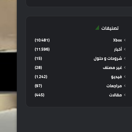
تصنيفات
(10٬481)
Xbox
أخبار
(11٬596)
شروحات و حلول
(15)
غير مصنف
(28)
فيديو
(1٬242)
مراجعات
(97)
مقالات
(445)