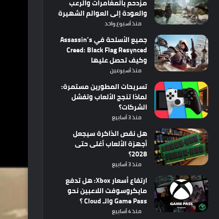
مزدحم بالمغامرات والرعب
والعودة إلى العوالم الشهيرة
منذ أسبوع واحد
جميع الأسلحة في Assassin’s
Creed: Black Flag Resynced
وكيف تحصل عليها
منذ أسبوعين
تسريحات المطورين مستمرة:
لماذا تنجح الألعاب وتفشل
الشركات؟
منذ 3 أسابيع
هل نقص الذاكرة سيجعل
أجهزة الألعاب أغلى حتى
2028؟
منذ 3 أسابيع
ارتفاع أسعار Xbox: هل تدفع
مايكروسوفت اللاعبين نحو
Game Pass والـ Cloud ؟
منذ 4 أسابيع