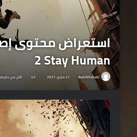
2 Stay Human
BadrAlSahabi
27 مايو، 2021
45
أقل من دقيقة