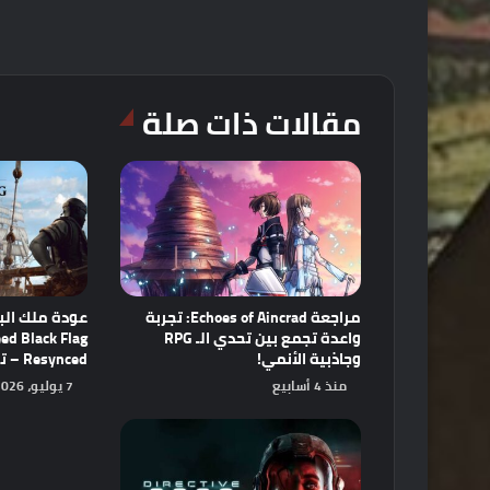
مقالات ذات صلة
مراجعة Echoes of Aincrad: تجربة
عودة ملك البح
واعدة تجمع بين تحدي الـ RPG
ed Black Flag
وجاذبية الأنمي!
Resynced – تحفة فنية أعيد إحياؤها!
منذ 4 أسابيع
7 يوليو، 2026