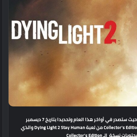
Dying Light 2 Stay Human حيث ستصدر في أواخر هذا العام وتحديدا بتاريخ 7 ديسمبر
القادم وشاركنا استديو التطوير techland إصدار الـ Collector’s Edition من لعبة Dying Light 2 Stay Human والذي
 Collector’s Edition