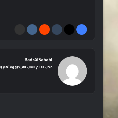
فيسبوك
‫X
‏Tumblr
‏Reddit
‏VKontakte
مشاركة عبر البريد
BadrAlSahabi
محب لعالم العاب الفيديو ومتهم با