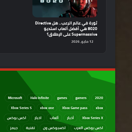
ثورة في عالم الرعب.. هل Directive
8020 هي أفضل ألعاب استديو
Supermassive على الإطلاق؟
12 مايو، 2026
Microsoft
Halo Infinite
games
gamers
2020
Xbox Series S
xbox one
Xbox Game pass
xbox
Xbox Series X
أخبار
ألعاب
اخبار
اكس بوكس
اكس بوكس العرب
اكسبوكس ون
تقنية
جيمز