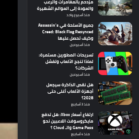
مزدحم بالمغامرات والرعب
والعودة إلى العوالم الشهيرة
منذ أسبوع واحد
جميع الأسلحة في Assassin’s
Creed: Black Flag Resynced
وكيف تحصل عليها
منذ أسبوعين
تسريحات المطورين مستمرة:
لماذا تنجح الألعاب وتفشل
الشركات؟
منذ أسبوعين
هل نقص الذاكرة سيجعل
أجهزة الألعاب أغلى حتى
2028؟
منذ 3 أسابيع
ارتفاع أسعار Xbox: هل تدفع
مايكروسوفت اللاعبين نحو
Game Pass والـ Cloud ؟
منذ 4 أسابيع