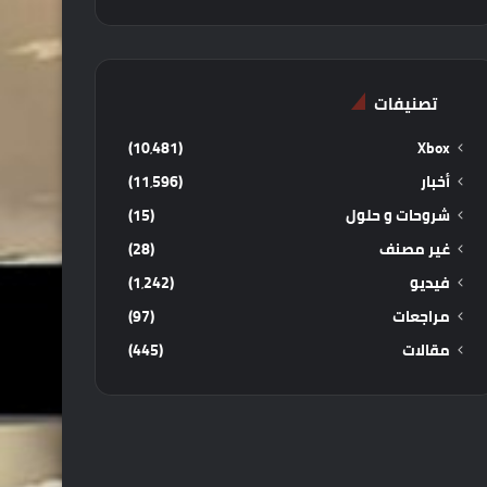
تصنيفات
(10٬481)
Xbox
أخبار
(11٬596)
شروحات و حلول
(15)
غير مصنف
(28)
فيديو
(1٬242)
مراجعات
(97)
مقالات
(445)