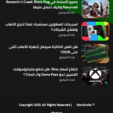
جميع الأسلحة في Assassin’s Creed: Black Flag
Resynced وكيف تحصل عليها
منذ أسبوعين
تسريحات المطورين مستمرة: لماذا تنجح الألعاب
وتفشل الشركات؟
منذ أسبوعين
هل نقص الذاكرة سيجعل أجهزة الألعاب أغلى
حتى 2028؟
منذ 3 أسابيع
ارتفاع أسعار Xbox: هل تدفع مايكروسوفت
اللاعبين نحو Game Pass والـ Cloud ؟
منذ 4 أسابيع
XboxArabs
© Copyright 2020, All Rights Reserved |
sitemap