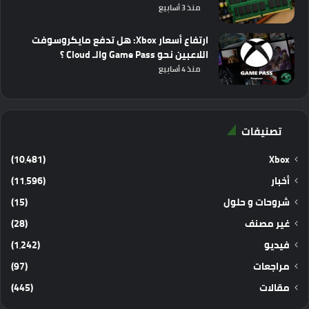
منذ 3 أسابيع
ارتفاع أسعار Xbox: هل تدفع مايكروسوفت
اللاعبين نحو Game Pass والـ Cloud ؟
منذ 4 أسابيع
تصنيفات
(10٬481)
Xbox
أخبار
(11٬596)
شروحات و حلول
(15)
غير مصنف
(28)
فيديو
(1٬242)
مراجعات
(97)
مقالات
(445)