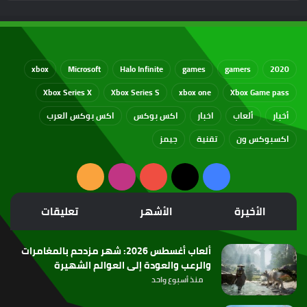
xbox
Microsoft
Halo Infinite
games
gamers
2020
Xbox Series X
Xbox Series S
xbox one
Xbox Game pass
أخبار
ألعاب
اخبار
اكس بوكس
اكس بوكس العرب
اكسبوكس ون
تقنية
جيمز
‫X
فيسبوك
‫YouTube
انستقرام
ملخص
الموقع
الأخيرة
الأشهر
تعليقات
RSS
ألعاب أغسطس 2026: شهر مزدحم بالمغامرات
والرعب والعودة إلى العوالم الشهيرة
منذ أسبوع واحد