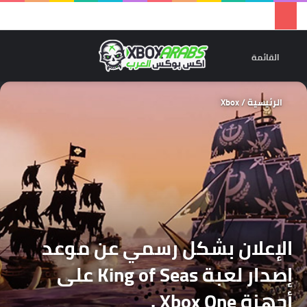
تسجيل 
ال
القائمة
الرئيسية
/
Xbox
الإعلان بشكل رسمي عن موعد
إصدار لعبة King of Seas على
أجهزة Xbox One .