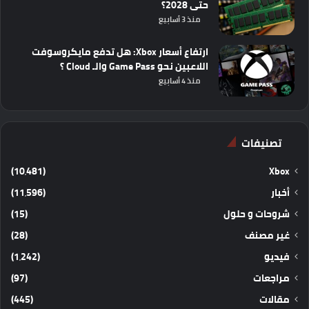
حتى 2028؟
منذ 3 أسابيع
ارتفاع أسعار Xbox: هل تدفع مايكروسوفت
اللاعبين نحو Game Pass والـ Cloud ؟
منذ 4 أسابيع
تصنيفات
(10٬481)
Xbox
أخبار
(11٬596)
شروحات و حلول
(15)
غير مصنف
(28)
فيديو
(1٬242)
مراجعات
(97)
مقالات
(445)