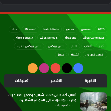
xbox
Microsoft
Halo Infinite
games
gamers
2020
Xbox Series X
Xbox Series S
xbox one
Xbox Game pass
أخبار
ألعاب
اخبار
اكس بوكس
اكس بوكس العرب
اكسبوكس ون
تقنية
جيمز
‫X
فيسبوك
‫YouTube
انستقرام
ملخص
الموقع
الأخيرة
الأشهر
تعليقات
RSS
ألعاب أغسطس 2026: شهر مزدحم بالمغامرات
والرعب والعودة إلى العوالم الشهيرة
منذ أسبوع واحد