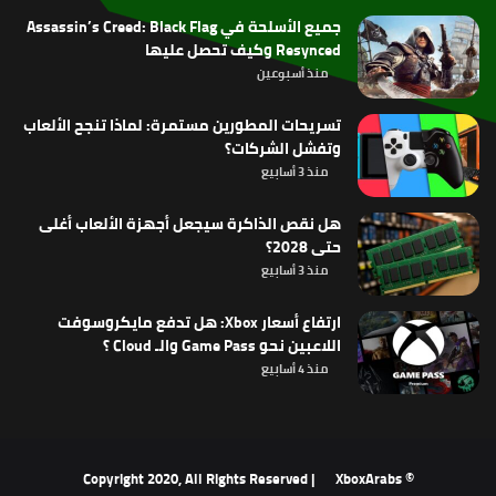
جميع الأسلحة في Assassin’s Creed: Black Flag
Resynced وكيف تحصل عليها
منذ أسبوعين
تسريحات المطورين مستمرة: لماذا تنجح الألعاب
وتفشل الشركات؟
منذ 3 أسابيع
هل نقص الذاكرة سيجعل أجهزة الألعاب أغلى
حتى 2028؟
منذ 3 أسابيع
ارتفاع أسعار Xbox: هل تدفع مايكروسوفت
اللاعبين نحو Game Pass والـ Cloud ؟
منذ 4 أسابيع
XboxArabs
© Copyright 2020, All Rights Reserved |