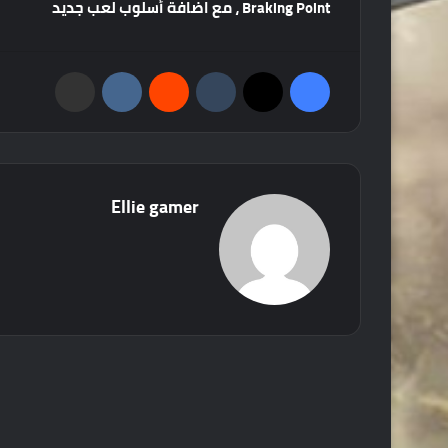
Braking Point ، مع اضافة أسلوب لعب جديد
فيسبوك
‫X
‏Tumblr
‏Reddit
‏VKontakte
مشاركة عبر البريد
Ellie gamer