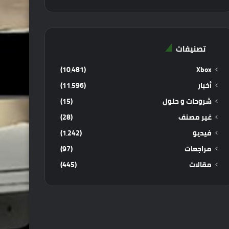
تصنيفات
(10٬481)
Xbox
أخبار
(11٬596)
شروحات و حلول
(15)
غير مصنف
(28)
فيديو
(1٬242)
مراجعات
(97)
مقالات
(445)