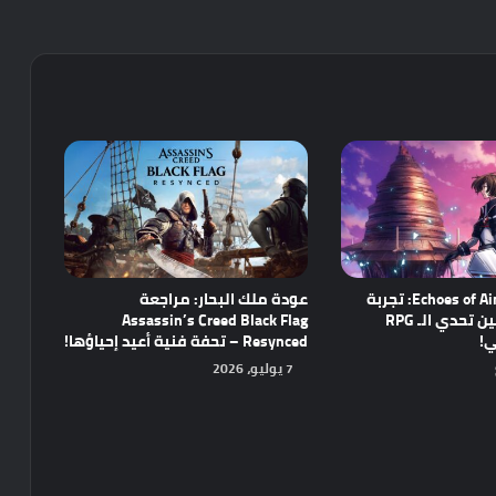
مراجعة Echoes of Aincrad: تجربة
عودة ملك البحار: مراجعة
واعدة تجمع بين تحدي الـ RPG
Assassin’s Creed Black Flag
ي!
Resynced – تحفة فنية أعيد إحياؤها!
7 يوليو، 2026