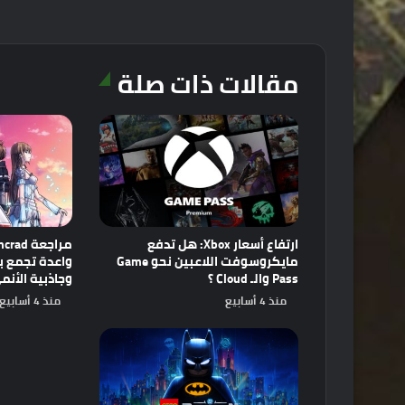
مقالات ذات صلة
ارتفاع أسعار Xbox: هل تدفع
مايكروسوفت اللاعبين نحو Game
Pass والـ Cloud ؟
وجاذبية الأنم
منذ 4 أسابيع
منذ 4 أسابيع