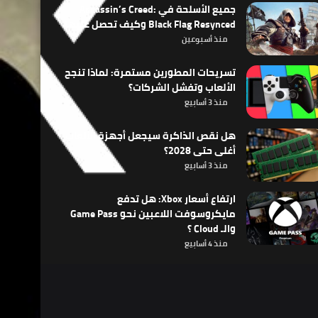
جميع الأسلحة في Assassin’s Creed:
Black Flag Resynced وكيف تحصل عليها
منذ أسبوعين
تسريحات المطورين مستمرة: لماذا تنجح
الألعاب وتفشل الشركات؟
منذ 3 أسابيع
هل نقص الذاكرة سيجعل أجهزة الألعاب
أغلى حتى 2028؟
منذ 3 أسابيع
ارتفاع أسعار Xbox: هل تدفع
مايكروسوفت اللاعبين نحو Game Pass
والـ Cloud ؟
منذ 4 أسابيع