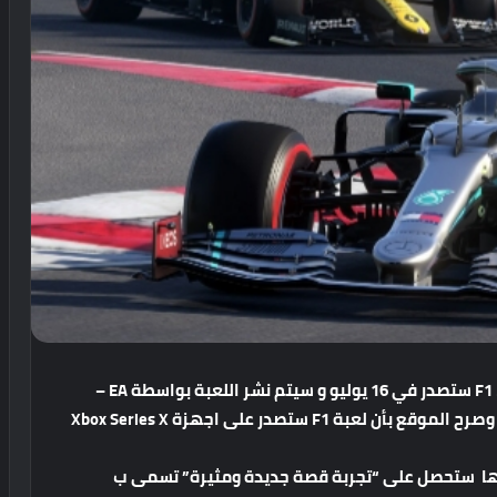
وفقًا للموقع لـ Aggiornamenti Lumia بأن لعبة F1 2021 ستصدر في 16 يوليو و سيتم نشر اللعبة بواسطة EA –
التي استحوذت مؤخرًا على مطور F1 Codemasters – وصرح الموقع بأن لعبة F1 ستصدر على اجهزة Xbox Series X
بأنها ستحصل على “تجربة قصة جديدة ومثيرة” تسمى ب