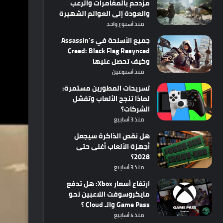
مزدحم بالمغامرات والرعب
والعودة إلى العوالم الشهيرة
منذ أسبوع واحد
جميع الأسلحة في Assassin’s
Creed: Black Flag Resynced
وكيف تحصل عليها
منذ أسبوعين
تسريحات المطورين مستمرة:
لماذا تنجح الألعاب وتفشل
الشركات؟
منذ 3 أسابيع
هل نقص الذاكرة سيجعل
أجهزة الألعاب أغلى حتى
2028؟
منذ 3 أسابيع
ارتفاع أسعار Xbox: هل تدفع
مايكروسوفت اللاعبين نحو
Game Pass والـ Cloud ؟
منذ 4 أسابيع