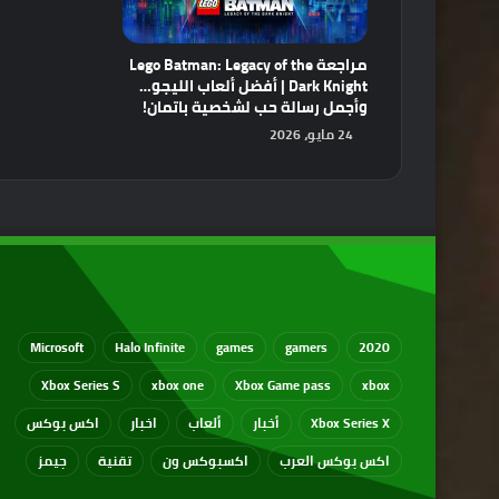
مراجعة Lego Batman: Legacy of the
Dark Knight | أفضل ألعاب الليجو…
وأجمل رسالة حب لشخصية باتمان!
24 مايو، 2026
Microsoft
Halo Infinite
games
gamers
2020
Xbox Series S
xbox one
Xbox Game pass
xbox
Xbox Series X
أخبار
ألعاب
اخبار
اكس بوكس
اكس بوكس العرب
اكسبوكس ون
تقنية
جيمز