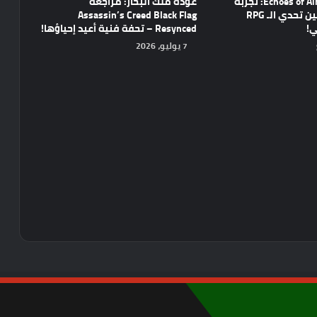
مراجعة Echoes of Aincrad: تجربة
عودة ملك البحار: مراجعة
واعدة تجمع بين تحدي الـ RPG
Assassin’s Creed Black Flag
ي!
Resynced – تحفة فنية أعيد إحياؤها!
7 يوليو، 2026