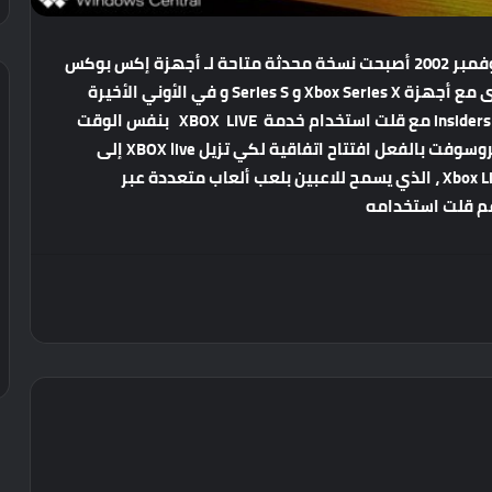
تم توفير خدمة اكس بوكس لايف لأول مرة في 15 نوفمبر 2002 أصبحت نسخة محدثة متاحة لـ أجهزة إكس بوكس
​​360 و في نوفمبر 2005 ، تم إصدار نسخة محسنة أخرى مع أجهزة Xbox Series X و Series S و في الأوني الأخيرة
لاحظت مايكروسوفت اختفاء علامة تجارية خاصة ب insiders مع قلت استخدام خدمة XBOX LIVE بنفس الوقت
مقارنتها بخدمة Xbox Game Pass عندها بدأت مايكروسوفت بالفعل افتتاح اتفاقية لكي تزيل XBOX live إلى
XBOX network مع هذا التغيير فإن اشتراك Xbox Live Gold ، الذي يسمح للاعبين بلعب ألعاب متعددة عبر
رغم قلت استخدامه