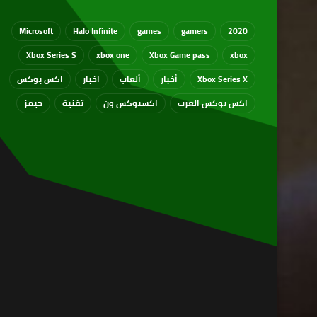
Microsoft
Halo Infinite
games
gamers
2020
Xbox Series S
xbox one
Xbox Game pass
xbox
Xbox Series X
أخبار
ألعاب
اخبار
اكس بوكس
اكس بوكس العرب
اكسبوكس ون
تقنية
جيمز