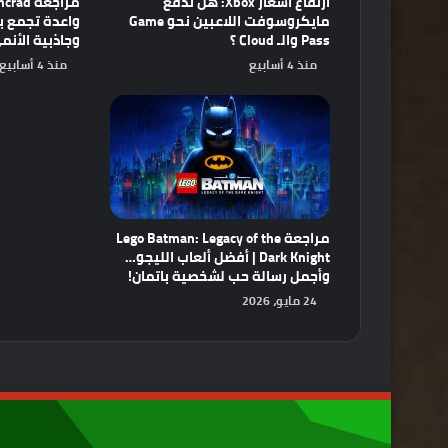
ارتفاع أسعار Xbox: هل تدفع
مايكروسوفت اللاعبين نحو Game
Pass والـ Cloud ؟
وجاذبية الأنم
منذ 4 أسابيع
منذ 4 أسابيع
مراجعة Lego Batman: Legacy of the
Dark Knight | أفضل ألعاب الليجو…
وأجمل رسالة حب لشخصية باتمان!
24 مايو، 2026