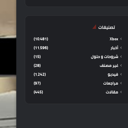
تصنيفات
(10٬481)
Xbox
أخبار
(11٬596)
شروحات و حلول
(15)
غير مصنف
(28)
فيديو
(1٬242)
مراجعات
(97)
مقالات
(445)