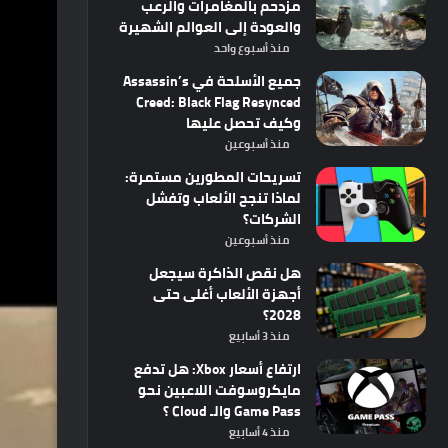
مزدحم بالمغامرات والرعب
والعودة إلى العوالم الشهيرة
منذ أسبوع واحد
جميع الأسلحة في Assassin’s
Creed: Black Flag Resynced
وكيف تحصل عليها
منذ أسبوعين
تسريحات المطورين مستمرة:
لماذا تنجح الألعاب وتفشل
الشركات؟
منذ أسبوعين
هل نقص الذاكرة سيجعل
أجهزة الألعاب أغلى حتى
2028؟
منذ 3 أسابيع
ارتفاع أسعار Xbox: هل تدفع
مايكروسوفت اللاعبين نحو
Game Pass والـ Cloud ؟
منذ 4 أسابيع