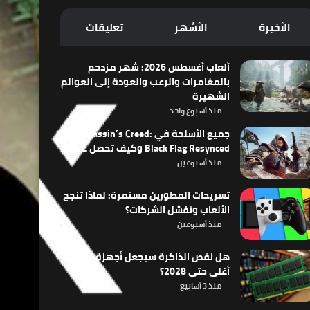
الأخيرة
الأشهر
تعليقات
ألعاب أغسطس 2026: شهر مزدحم
بالمغامرات والرعب والعودة إلى العوالم
الشهيرة
منذ أسبوع واحد
جميع الأسلحة في Assassin’s Creed:
Black Flag Resynced وكيف تحصل عليها
منذ أسبوعين
تسريحات المطورين مستمرة: لماذا تنجح
الألعاب وتفشل الشركات؟
منذ أسبوعين
هل نقص الذاكرة سيجعل أجهزة الألعاب
أغلى حتى 2028؟
منذ 3 أسابيع