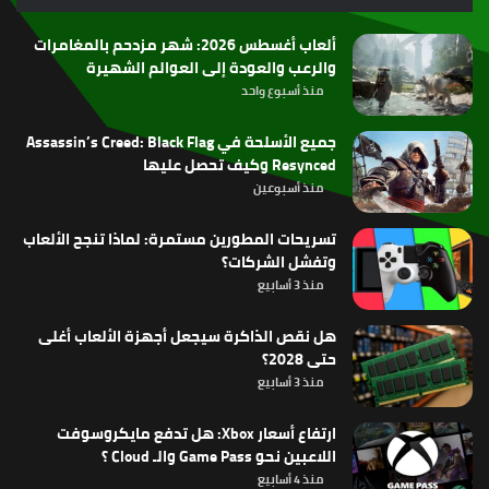
RSS
ألعاب أغسطس 2026: شهر مزدحم بالمغامرات
والرعب والعودة إلى العوالم الشهيرة
منذ أسبوع واحد
جميع الأسلحة في Assassin’s Creed: Black Flag
Resynced وكيف تحصل عليها
منذ أسبوعين
تسريحات المطورين مستمرة: لماذا تنجح الألعاب
وتفشل الشركات؟
منذ 3 أسابيع
هل نقص الذاكرة سيجعل أجهزة الألعاب أغلى
حتى 2028؟
منذ 3 أسابيع
ارتفاع أسعار Xbox: هل تدفع مايكروسوفت
اللاعبين نحو Game Pass والـ Cloud ؟
منذ 4 أسابيع