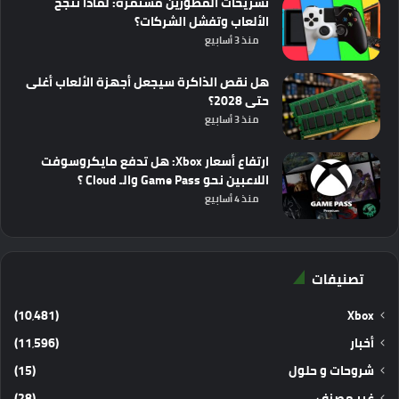
تسريحات المطورين مستمرة: لماذا تنجح
الألعاب وتفشل الشركات؟
منذ 3 أسابيع
هل نقص الذاكرة سيجعل أجهزة الألعاب أغلى
حتى 2028؟
منذ 3 أسابيع
ارتفاع أسعار Xbox: هل تدفع مايكروسوفت
اللاعبين نحو Game Pass والـ Cloud ؟
منذ 4 أسابيع
تصنيفات
(10٬481)
Xbox
أخبار
(11٬596)
شروحات و حلول
(15)
غير مصنف
(28)