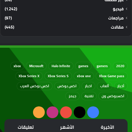
فيديو
(1٬242)
مراجعات
(97)
مقالات
(445)
xbox
Microsoft
Halo Infinite
games
gamers
2020
Xbox Series X
Xbox Series S
xbox one
Xbox Game pass
أخبار
ألعاب
اخبار
اكس بوكس
اكس بوكس العرب
اكسبوكس ون
تقنية
جيمز
‫X
فيسبوك
‫YouTube
انستقرام
ملخص
الموقع
الأخيرة
الأشهر
تعليقات