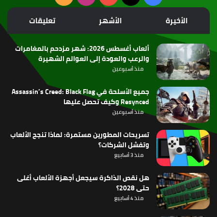
الموقع
الأخيرة
الأشهر
تعليقات
RSS
ألعاب أغسطس 2026: شهر مزدحم بالمغامرات
والرعب والعودة إلى العوالم الشهيرة
منذ أسبوعين
جميع الأسلحة في Assassin’s Creed: Black Flag
Resynced وكيف تحصل عليها
منذ أسبوعين
تسريحات المطورين مستمرة: لماذا تنجح الألعاب
وتفشل الشركات؟
منذ 3 أسابيع
هل نقص الذاكرة سيجعل أجهزة الألعاب أغلى
حتى 2028؟
منذ 4 أسابيع