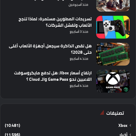
منذ أسبوعين
تسريحات المطورين مستمرة: لماذا تنجح
الألعاب وتفشل الشركات؟
منذ 3 أسابيع
هل نقص الذاكرة سيجعل أجهزة الألعاب أغلى
حتى 2028؟
منذ 4 أسابيع
ارتفاع أسعار Xbox: هل تدفع مايكروسوفت
اللاعبين نحو Game Pass والـ Cloud ؟
منذ 4 أسابيع
تصنيفات
(10٬481)
Xbox
أخبار
(11٬596)