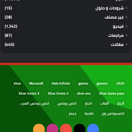
شروحات و حلول
(15)
غير مصنف
(28)
فيديو
(1٬242)
مراجعات
(97)
مقالات
(445)
xbox
Microsoft
Halo Infinite
games
gamers
2020
Xbox Series X
Xbox Series S
xbox one
Xbox Game pass
أخبار
ألعاب
اخبار
اكس بوكس
اكس بوكس العرب
اكسبوكس ون
تقنية
جيمز
‫X
فيسبوك
‫YouTube
انستقرام
ملخص