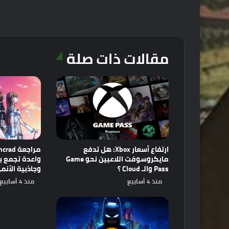
مقالات ذات صلة
ارتفاع أسعار Xbox: هل تدفع
مايكروسوفت اللاعبين نحو Game
Pass والـ Cloud ؟
وجاذبية الأنم
منذ 4 أسابيع
منذ 4 أسابيع