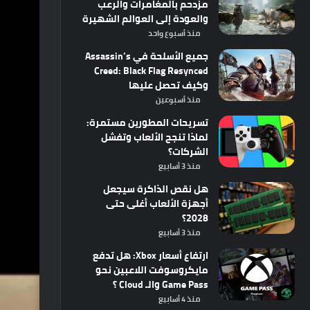
مزدحم بالمغامرات والرعب
والعودة إلى العوالم الشهيرة
منذ أسبوع واحد
جميع الأسلحة في Assassin’s
Creed: Black Flag Resynced
وكيف تحصل عليها
منذ أسبوعين
تسريحات المطورين مستمرة:
لماذا تنجح الألعاب وتفشل
الشركات؟
منذ 3 أسابيع
هل نقص الذاكرة سيجعل
أجهزة الألعاب أغلى حتى
2028؟
منذ 3 أسابيع
ارتفاع أسعار Xbox: هل تدفع
مايكروسوفت اللاعبين نحو
Game Pass والـ Cloud ؟
منذ 4 أسابيع