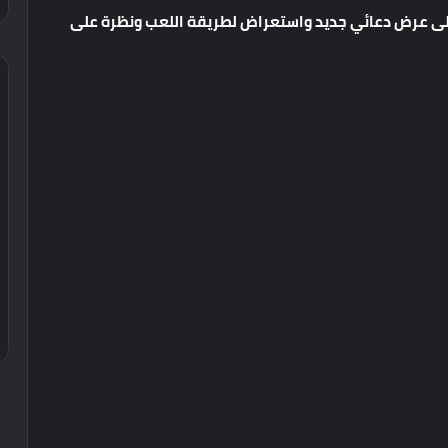
حصلت اللعبة خلال فعالية IGN Fan Fest 2021 على عرض دعائي جديد واستعراض لطريقة اللعب ونظرة على