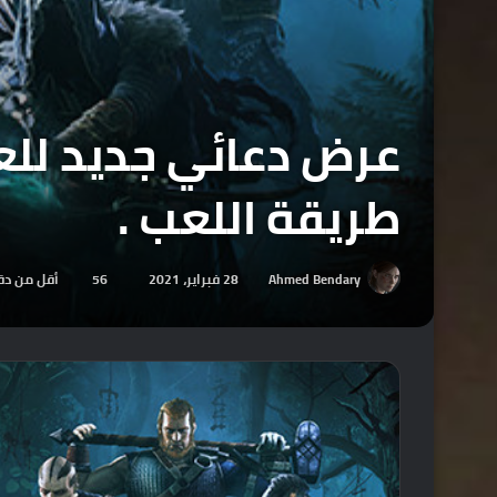
طريقة اللعب .
Ahmed Bendary
28 فبراير، 2021
56
أقل من دق