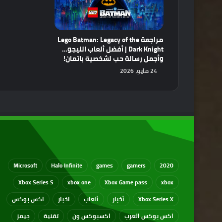
مراجعة Lego Batman: Legacy of the
Dark Knight | أفضل ألعاب الليجو…
وأجمل رسالة حب لشخصية باتمان!
24 مايو، 2026
Microsoft
Halo Infinite
games
gamers
2020
Xbox Series S
xbox one
Xbox Game pass
xbox
Xbox Series X
أخبار
ألعاب
اخبار
اكس بوكس
اكس بوكس العرب
اكسبوكس ون
تقنية
جيمز