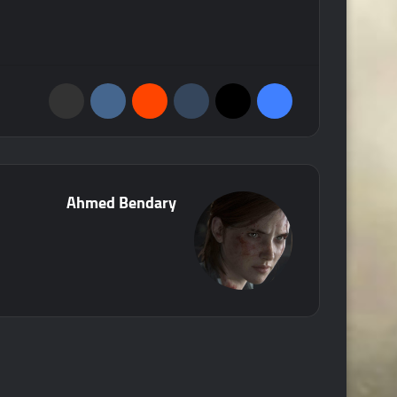
فيسبوك
‫X
‏Tumblr
‏Reddit
‏VKontakte
مشاركة عبر البريد
Ahmed Bendary