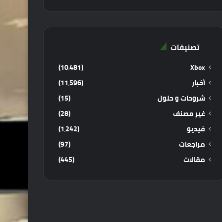
تصنيفات
(10٬481)
Xbox
أخبار
(11٬596)
شروحات و حلول
(15)
غير مصنف
(28)
فيديو
(1٬242)
مراجعات
(97)
مقالات
(445)