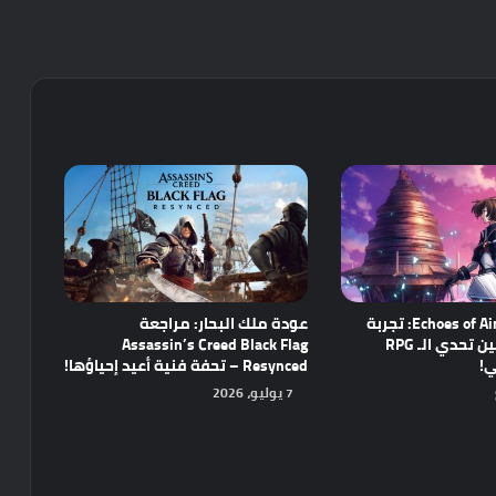
مراجعة Echoes of Aincrad: تجربة
عودة ملك البحار: مراجعة
واعدة تجمع بين تحدي الـ RPG
Assassin’s Creed Black Flag
ي!
Resynced – تحفة فنية أعيد إحياؤها!
7 يوليو، 2026