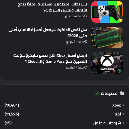
تسريحات المطورين مستمرة: لماذا تنجح
الألعاب وتفشل الشركات؟
منذ أسبوعين
هل نقص الذاكرة سيجعل أجهزة الألعاب أغلى
حتى 2028؟
منذ 3 أسابيع
ارتفاع أسعار Xbox: هل تدفع مايكروسوفت
اللاعبين نحو Game Pass والـ Cloud ؟
منذ 4 أسابيع
تصنيفات
(10٬481)
Xbox
أخبار
(11٬596)
شروحات و حلول
(15)