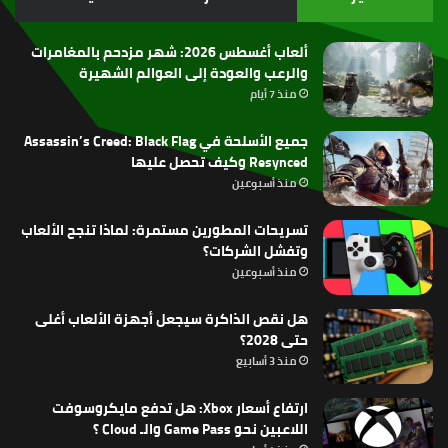
RSS
ألعاب أغسطس 2026: شهر مزدحم بالمغامرات
والرعب والعودة إلى العوالم الشهيرة
منذ 7 أيام
جميع الأسلحة في Assassin’s Creed: Black Flag
Resynced وكيف تحصل عليها
منذ أسبوعين
تسريحات المطورين مستمرة: لماذا تنجح الألعاب
وتفشل الشركات؟
منذ أسبوعين
هل نقص الذاكرة سيجعل أجهزة الألعاب أغلى
حتى 2028؟
منذ 3 أسابيع
ارتفاع أسعار Xbox: هل تدفع مايكروسوفت
اللاعبين نحو Game Pass والـ Cloud ؟