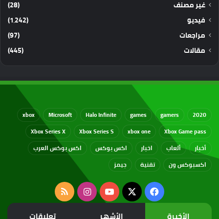
غير مصنف
(28)
فيديو
(1٬242)
مراجعات
(97)
مقالات
(445)
xbox
Microsoft
Halo Infinite
games
gamers
2020
Xbox Series X
Xbox Series S
xbox one
Xbox Game pass
أخبار
ألعاب
اخبار
اكس بوكس
اكس بوكس العرب
اكسبوكس ون
تقنية
جيمز
‫X
فيسبوك
‫YouTube
انستقرام
ملخص
الموقع
الأخيرة
الأشهر
تعليقات