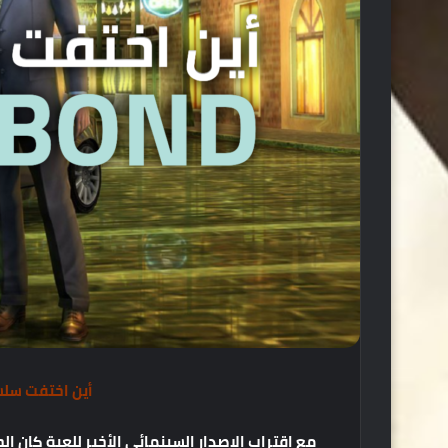
أين اختفت سلسلة ألع