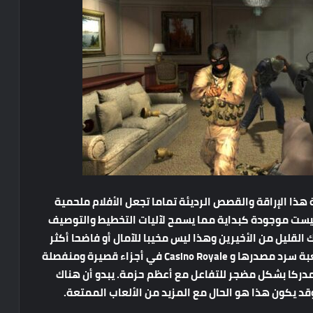
هذا الإراقة والقصص الرديئة تماما تجعل الأفلام ملحمية
از ليست موجودة كبداية مما يسمح لآليات التخطيط والتوصيف
 القليل من الأخيرين وهذا ليس مخيبا للآمال أو فاضحا أكثر
مما هو عليه في Quantum of Solace. تعيد هذه اللعبة سرد مصدرها و Casino Royale في أجزاء قصيرة ومنفصلة
ركا بشكل مضجر للتفاعل مع أعظم حزمة. يبدو أن هناك
د يكون هذا هو الحال مع المزيد من الألعاب الممتعة.