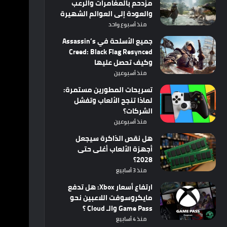
مزدحم بالمغامرات والرعب
والعودة إلى العوالم الشهيرة
منذ أسبوع واحد
جميع الأسلحة في Assassin’s
Creed: Black Flag Resynced
وكيف تحصل عليها
منذ أسبوعين
تسريحات المطورين مستمرة:
لماذا تنجح الألعاب وتفشل
الشركات؟
منذ أسبوعين
هل نقص الذاكرة سيجعل
أجهزة الألعاب أغلى حتى
2028؟
منذ 3 أسابيع
ارتفاع أسعار Xbox: هل تدفع
مايكروسوفت اللاعبين نحو
Game Pass والـ Cloud ؟
منذ 4 أسابيع