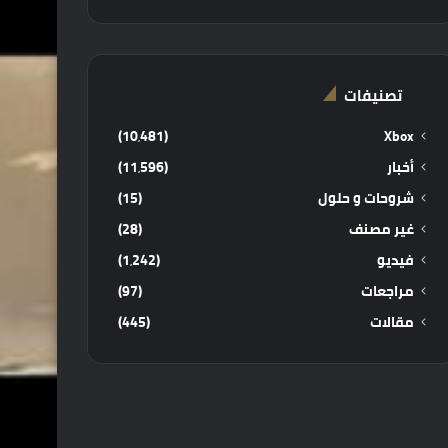
تصنيفات
(10٬481)
Xbox
أخبار
(11٬596)
شروحات و حلول
(15)
غير مصنف
(28)
فيديو
(1٬242)
مراجعات
(97)
مقالات
(445)