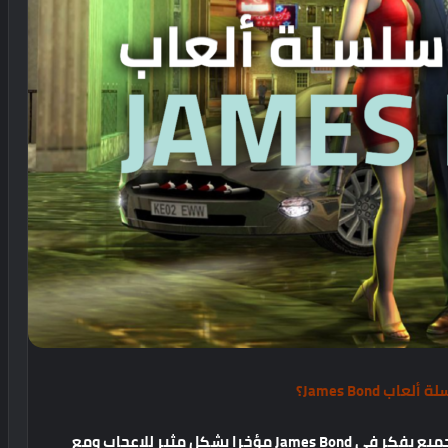
اب James Bond؟
مع اقتراب الإصدار السينمائي الأخير للعبة كان الجميع يفكر في James Bond مؤخرا بشكل مثير للإعجاب ومع