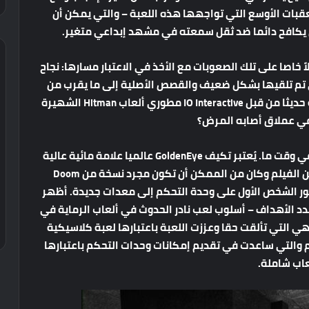
العقبات الأوسع التي تواجهها هذه اللعبة – والتي يمكن أن
 يكافح دائما ضد ثقل سمعته في مشهد إبداعي متغير.
ً خاصا على تلك الصعوبات مع الأخذ في الاعتبار مسارها: نجاح
ال التعديلات التي تم تلقيها بشكل ضعيف والقصص الأصلية إلى ما يقرب من
عقد من عدم الوجود. هل يمكن للإصدار المعلن عنه حديثا من قبل IO Interactive مطوري ألعاب Hitman الشهيرة
في عملاق أصابه المرض؟
من الصعب المبالغة في أهمية Bond في الألعاب في وقت ما. يُعتبر تكيف GoldenEye عالميا علامة مائية عالية
للعبة في عالم الألعاب: تم ​​إصدارها بعد عامين من الفيلم وكان من الممكن أن تكون مجرد نسخة من Doom
نظور الشخص الأول على وحدة التحكم إلى معدات جديدة. أظهر
 الأهداف – أسلوب لعب نادر الحدوث في ألعاب الرماية في
هي التي تألقت حقا وعززت اللعبة باعتبارها لعبة كلاسيكية
 والتي ساعدت في تقديم إمكانات وحدات التحكم باعتبارها
عاب شاملة.