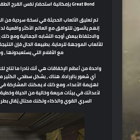
Great Bond بإمكانية استحضار نفس الفرح الطفولي الذي تمكنت بعض الأفلام من تحقيقه بشكل صحيح.
تم تعليق الألعاب الحديثة في نسخة سردية من الو
إنهم يائسون للتوافق مع العالم الأكثر واقعية لدا
والاحتفاظ ببعض أوجه التشابه الجمالية ومع ذلك
للألعاب الموجهة للرماية. بطبيعة الحال فإن النتي
مع الأفلام التي يستعبدونها ، و
واحدة من أعظم الإخفاقات هي أنك نادرا ما تتاح ل
أي شعور بالإرادة. هناك ، بشكل سطحي الكثير م
لهزيمة الأعداء. ومع ذلك لا يمكنك المشاركة في 
لأعدائك في بيئات مربعة وخالية من الحياة وخطية 
السري القوي والذكاء ولكنك محتال يُقال بطري