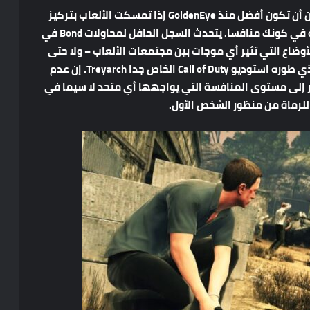
بلا شك سيتخيل بعض الأشخاص أن الأمور كان يمكن أن تكون أفضل منذ GoldenEye إذا تمسكت الألعاب بتركيز
متعدد اللاعبين لكن هذا يتجاهل التحديات الحقيقية في كونك منافسا. يتحدث السجل الحافل لمحاولات Bond في
وضاع التي تثير أي موجات بين مجتمعات الألعاب – ولا حتى
العنصر متعدد اللاعبين في Quantum of Solace الذي طوره استوديو Call of Duty الخاص جدا Treyarch. إن عدم
ائي يشير إلى مستوى المنافسة التي يواجهها أي متحد لا سيما في
للرماة من منظور الشخص الأول.