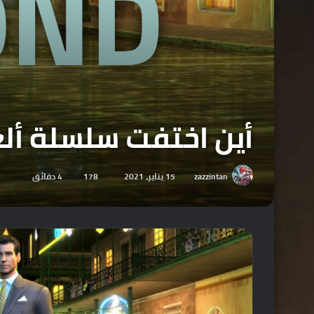
أين اختفت سلسلة ألعاب s Bond
zazzintan
15 يناير، 2021
178
4 دقائق