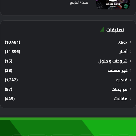
منذ 4 أسابيع
تصنيفات
(10٬481)
Xbox
أخبار
(11٬596)
شروحات و حلول
(15)
غير مصنف
(28)
فيديو
(1٬242)
مراجعات
(97)
مقالات
(445)