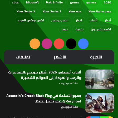
xbox
Microsoft
Halo Infinite
games
gamers
2020
Xbox Series X
Xbox Series S
xbox one
Xbox Game pass
أخبار
ألعاب
اخبار
اكس بوكس
اكس بوكس العرب
اكسبوكس ون
تقنية
جيمز
‫X
فيسبوك
‫YouTube
انستقرام
ملخص
الموقع
الأخيرة
الأشهر
تعليقات
RSS
ألعاب أغسطس 2026: شهر مزدحم بالمغامرات
والرعب والعودة إلى العوالم الشهيرة
منذ أسبوع واحد
جميع الأسلحة في Assassin’s Creed: Black Flag
Resynced وكيف تحصل عليها
منذ أسبوعين