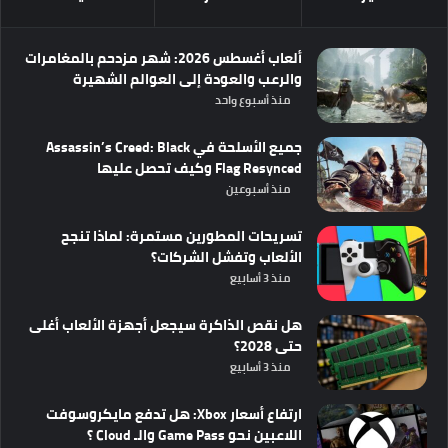
ألعاب أغسطس 2026: شهر مزدحم بالمغامرات
والرعب والعودة إلى العوالم الشهيرة
منذ أسبوع واحد
جميع الأسلحة في Assassin’s Creed: Black
Flag Resynced وكيف تحصل عليها
منذ أسبوعين
تسريحات المطورين مستمرة: لماذا تنجح
الألعاب وتفشل الشركات؟
منذ 3 أسابيع
هل نقص الذاكرة سيجعل أجهزة الألعاب أغلى
حتى 2028؟
منذ 3 أسابيع
ارتفاع أسعار Xbox: هل تدفع مايكروسوفت
اللاعبين نحو Game Pass والـ Cloud ؟