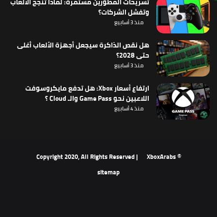
تسريحات المطورين مستمرة: لماذا تنجح الألعاب
وتفشل الشركات؟
منذ 3 أسابيع
هل نقص الذاكرة سيجعل أجهزة الألعاب أغلى
حتى 2028؟
منذ 3 أسابيع
ارتفاع أسعار Xbox: هل تدفع مايكروسوفت
اللاعبين نحو Game Pass والـ Cloud ؟
منذ 4 أسابيع
XboxArabs
© Copyright 2020, All Rights Reserved |
sitemap
‫X
فيسبوك
‫YouTube
انستقرام
ملخص