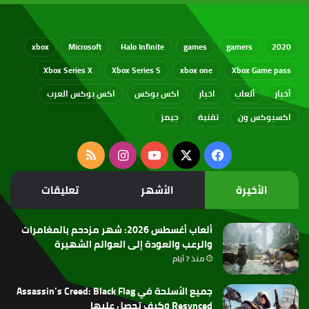
xbox
Microsoft
Halo Infinite
games
gamers
2020
Xbox Series X
Xbox Series S
xbox one
Xbox Game pass
أخبار
ألعاب
اخبار
اكس بوكس
اكس بوكس العرب
اكسبوكس ون
تقنية
جيمز
‫X
فيسبوك
‫YouTube
انستقرام
ملخص
الموقع
الأخيرة
الأشهر
تعليقات
RSS
ألعاب أغسطس 2026: شهر مزدحم بالمغامرات
والرعب والعودة إلى العوالم الشهيرة
منذ 7 أيام
جميع الأسلحة في Assassin’s Creed: Black Flag
Resynced وكيف تحصل عليها