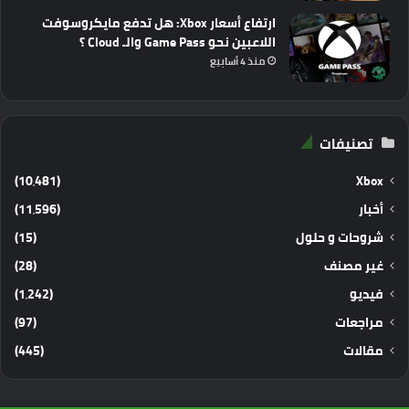
ارتفاع أسعار Xbox: هل تدفع مايكروسوفت
اللاعبين نحو Game Pass والـ Cloud ؟
منذ 4 أسابيع
تصنيفات
(10٬481)
Xbox
أخبار
(11٬596)
شروحات و حلول
(15)
غير مصنف
(28)
فيديو
(1٬242)
مراجعات
(97)
مقالات
(445)