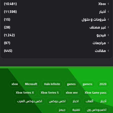
(10٬481)
Xbox
أخبار
(11٬596)
شروحات و حلول
(15)
غير مصنف
(28)
فيديو
(1٬242)
مراجعات
(97)
مقالات
(445)
xbox
Microsoft
Halo Infinite
games
gamers
2020
Xbox Series X
Xbox Series S
xbox one
Xbox Game pass
أخبار
ألعاب
اخبار
اكس بوكس
اكس بوكس العرب
اكسبوكس ون
تقنية
جيمز