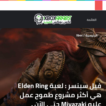
تسجيل 
ال
القائمة
الرئيسية
/
Xbox
فيل سبنسر : لعبة Elden Ring
هي أكثر مشروع طموح عمل
عليه Miyazaki حتى الآن .