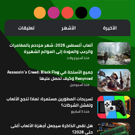
‫X
فيسبوك
‫YouTube
انستقرام
ملخص
الموقع
الأخيرة
الأشهر
تعليقات
RSS
ألعاب أغسطس 2026: شهر مزدحم بالمغامرات
والرعب والعودة إلى العوالم الشهيرة
منذ أسبوع واحد
جميع الأسلحة في Assassin’s Creed: Black Flag
Resynced وكيف تحصل عليها
منذ أسبوعين
تسريحات المطورين مستمرة: لماذا تنجح الألعاب
وتفشل الشركات؟
منذ 3 أسابيع
هل نقص الذاكرة سيجعل أجهزة الألعاب أغلى
حتى 2028؟