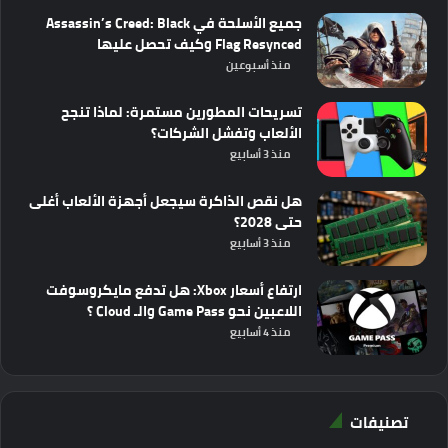
جميع الأسلحة في Assassin’s Creed: Black
Flag Resynced وكيف تحصل عليها
منذ أسبوعين
تسريحات المطورين مستمرة: لماذا تنجح
الألعاب وتفشل الشركات؟
منذ 3 أسابيع
هل نقص الذاكرة سيجعل أجهزة الألعاب أغلى
حتى 2028؟
منذ 3 أسابيع
ارتفاع أسعار Xbox: هل تدفع مايكروسوفت
اللاعبين نحو Game Pass والـ Cloud ؟
منذ 4 أسابيع
تصنيفات