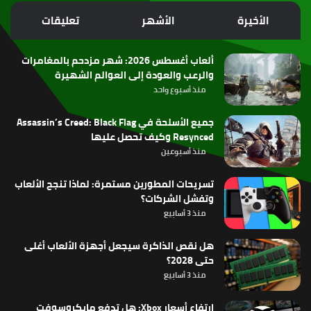
الموقع
الأخيرة
الأشهر
تعليقات
RSS
ألعاب أغسطس 2026: شهر مزدحم بالمغامرات
والرعب والعودة إلى العوالم الشهيرة
منذ أسبوع واحد
جميع الأسلحة في Assassin’s Creed: Black Flag
Resynced وكيف تحصل عليها
منذ أسبوعين
تسريحات المطورين مستمرة: لماذا تنجح الألعاب
وتفشل الشركات؟
منذ 3 أسابيع
هل نقص الذاكرة سيجعل أجهزة الألعاب أغلى
حتى 2028؟
منذ 3 أسابيع
ارتفاع أسعار Xbox: هل تدفع مايكروسوفت