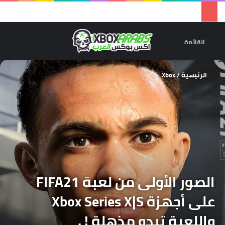
تسجيل 
ال
القائمة
الرئيسية
/
Xbox
الصور الأولى من لعبة FIFA21
على أجهزة Xbox Series X|S
واللعبة تبدو مذهلة ! .