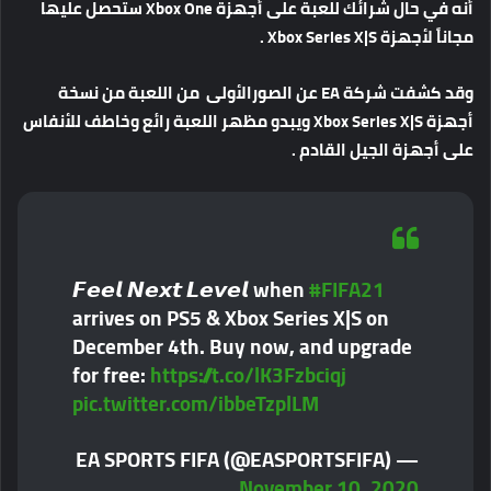
أنه في حال شرائك للعبة على أجهزة Xbox One ستحصل عليها
مجاناً لأجهزة Xbox Series X|S .
وقد كشفت شركة EA عن الصورالأولى من اللعبة من نسخة
أجهزة Xbox Series X|S ويبدو مظهر اللعبة رائع وخاطف للأنفاس
على أجهزة الجيل القادم .
𝙁𝙚𝙚𝙡 𝙉𝙚𝙭𝙩 𝙇𝙚𝙫𝙚𝙡 when
#FIFA21
arrives on PS5 & Xbox Series X|S on
December 4th. Buy now, and upgrade
for free:
https://t.co/lK3Fzbciqj
pic.twitter.com/ibbeTzplLM
— EA SPORTS FIFA (@EASPORTSFIFA)
November 10, 2020