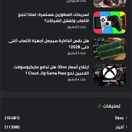
منذ أسبوعين
تسريحات المطورين مستمرة: لماذا تنجح
الألعاب وتفشل الشركات؟
منذ 3 أسابيع
هل نقص الذاكرة سيجعل أجهزة الألعاب أغلى
حتى 2028؟
منذ 3 أسابيع
ارتفاع أسعار Xbox: هل تدفع مايكروسوفت
اللاعبين نحو Game Pass والـ Cloud ؟
منذ 4 أسابيع
تصنيفات
(10٬481)
Xbox
أخبار
(11٬596)