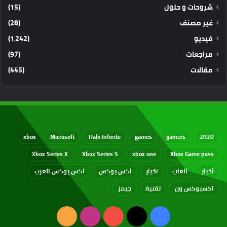
شروحات و حلول
(15)
غير مصنف
(28)
فيديو
(1٬242)
مراجعات
(97)
مقالات
(445)
xbox
Microsoft
Halo Infinite
games
gamers
2020
Xbox Series X
Xbox Series S
xbox one
Xbox Game pass
أخبار
ألعاب
اخبار
اكس بوكس
اكس بوكس العرب
اكسبوكس ون
تقنية
جيمز
‫X
فيسبوك
‫YouTube
انستقرام
ملخص