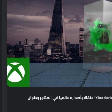
تشاركنا مايكروسوفت بعرض دعائي جديد لجهاز Xbox Series X احتفالا بأصداره عالميا في المتاجر بعنوان