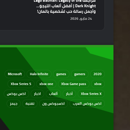
مراجعة Lego Batman: Legacy of the
Dark Knight | أفضل ألعاب الليجو…
وأجمل رسالة حب لشخصية باتمان!
24 مايو، 2026
Microsoft
Halo Infinite
games
gamers
2020
Xbox Series S
xbox one
Xbox Game pass
xbox
Xbox Series X
أخبار
ألعاب
اخبار
اكس بوكس
اكس بوكس العرب
اكسبوكس ون
تقنية
جيمز