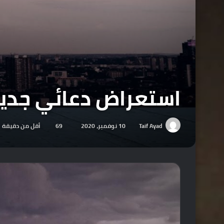
استعراض دعائي جديد لجهاز s X
Taif Ayad
10 نوفمبر، 2020
69
أقل من دقيقة