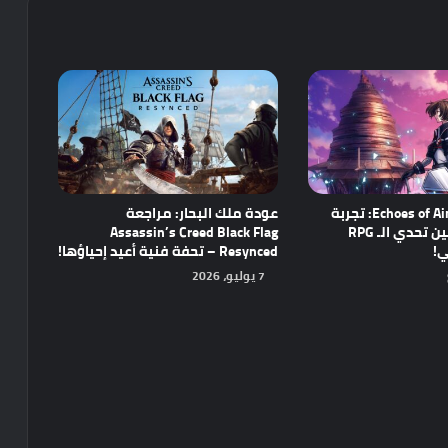
مراجعة Echoes of Aincrad: تجربة
عودة ملك البحار: مراجعة
واعدة تجمع بين تحدي الـ RPG
Assassin’s Creed Black Flag
ي!
Resynced – تحفة فنية أعيد إحياؤها!
7 يوليو، 2026