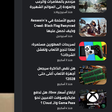
مزدحم بالمغامرات والرعب
والعودة إلى العوالم الشهيرة
منذ أسبوع واحد
جميع الأسلحة في Assassin’s
Creed: Black Flag Resynced
وكيف تحصل عليها
منذ أسبوعين
تسريحات المطورين مستمرة:
لماذا تنجح الألعاب وتفشل
الشركات؟
منذ 3 أسابيع
هل نقص الذاكرة سيجعل
أجهزة الألعاب أغلى حتى
2028؟
منذ 3 أسابيع
ارتفاع أسعار Xbox: هل تدفع
مايكروسوفت اللاعبين نحو
Game Pass والـ Cloud ؟
منذ 4 أسابيع