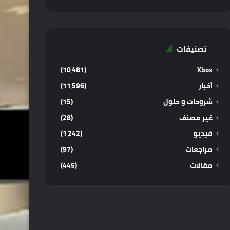
تصنيفات
(10٬481)
Xbox
أخبار
(11٬596)
شروحات و حلول
(15)
غير مصنف
(28)
فيديو
(1٬242)
مراجعات
(97)
مقالات
(445)