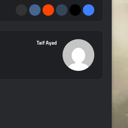
فيسبوك
‫X
‏Tumblr
‏Reddit
‏VKontakte
مشاركة عبر البريد
Taif Ayad