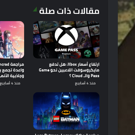
مقالات ذات صلة
ارتفاع أسعار Xbox: هل تدفع
مايكروسوفت اللاعبين نحو Game
Pass والـ Cloud ؟
وجاذبية الأنم
منذ 4 أسابيع
منذ 4 أسابيع