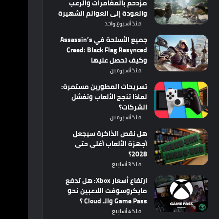
مزدحم بالمغامرات والرعب
والعودة إلى العوالم الشهيرة
منذ أسبوع واحد
جميع الأسلحة في Assassin’s
Creed: Black Flag Resynced
وكيف تحصل عليها
منذ أسبوعين
تسريحات المطورين مستمرة:
لماذا تنجح الألعاب وتفشل
الشركات؟
منذ أسبوعين
هل نقص الذاكرة سيجعل
أجهزة الألعاب أغلى حتى
2028؟
منذ 3 أسابيع
ارتفاع أسعار Xbox: هل تدفع
مايكروسوفت اللاعبين نحو
Game Pass والـ Cloud ؟
منذ 4 أسابيع