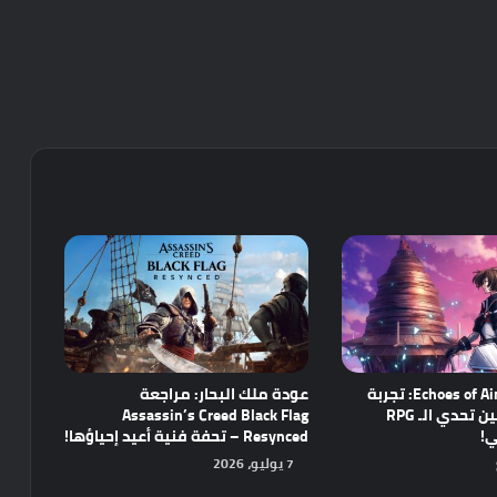
مراجعة Echoes of Aincrad: تجربة
عودة ملك البحار: مراجعة
واعدة تجمع بين تحدي الـ RPG
Assassin’s Creed Black Flag
ي!
Resynced – تحفة فنية أعيد إحياؤها!
7 يوليو، 2026