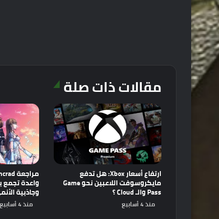
مقالات ذات صلة
ارتفاع أسعار Xbox: هل تدفع
مايكروسوفت اللاعبين نحو Game
Pass والـ Cloud ؟
وجاذبية الأنم
منذ 4 أسابيع
منذ 4 أسابيع