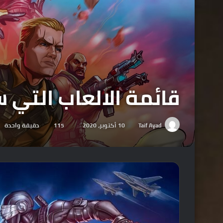
قائمة الالعاب التي ستصدر على  One
Taif Ayad
10 أكتوبر، 2020
115
دقيقة واحدة