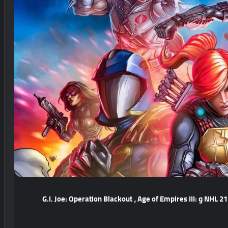
اصدارات جديدة في طريقها لجهاز Xbox One تشمل NHL 21 و G.I. Joe: Operation Blackout ، Age of Empires III: