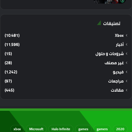
تصنيفات
(10٬481)
Xbox
أخبار
(11٬596)
شروحات و حلول
(15)
غير مصنف
(28)
فيديو
(1٬242)
مراجعات
(97)
مقالات
(445)
xbox
Microsoft
Halo Infinite
games
gamers
2020