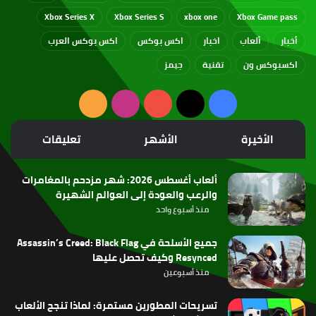
Xbox Series X
Xbox Series S
xbox one
Xbox Game pass
أخبار
ألعاب
اخبار
اكس بوكس
اكس بوكس العرب
اكسبوكس ون
تقنية
جيمز
‫X
فيسبوك
‫YouTube
انستقرام
ملخص
الموقع
الأخيرة
الأشهر
تعليقات
RSS
ألعاب أغسطس 2026: شهر مزدحم بالمغامرات
والرعب والعودة إلى العوالم الشهيرة
منذ أسبوع واحد
جميع الأسلحة في Assassin’s Creed: Black Flag
Resynced وكيف تحصل عليها
منذ أسبوعين
تسريحات المطورين مستمرة: لماذا تنجح الألعاب