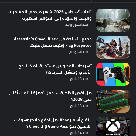
ألعاب أغسطس 2026: شهر مزدحم بالمغامرات
والرعب والعودة إلى العوالم الشهيرة
منذ أسبوع واحد
جميع الأسلحة في Assassin’s Creed: Black
Flag Resynced وكيف تحصل عليها
منذ أسبوعين
تسريحات المطورين مستمرة: لماذا تنجح
الألعاب وتفشل الشركات؟
منذ 3 أسابيع
هل نقص الذاكرة سيجعل أجهزة الألعاب أغلى
حتى 2028؟
منذ 3 أسابيع
ارتفاع أسعار Xbox: هل تدفع مايكروسوفت
اللاعبين نحو Game Pass والـ Cloud ؟
منذ 4 أسابيع