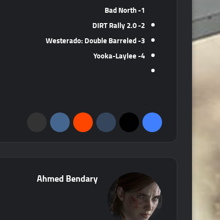
Bad North
1-
DiRT Rally 2.0
2-
Westerado: Double Barreled
3-
Yooka-Laylee
4-
فيسبوك
‫X
‏Tumblr
‏Reddit
‏VKontakte
مشاركة عبر البريد
Ahmed Bendary