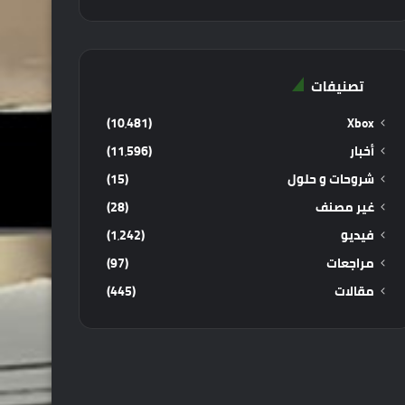
تصنيفات
(10٬481)
Xbox
أخبار
(11٬596)
شروحات و حلول
(15)
غير مصنف
(28)
فيديو
(1٬242)
مراجعات
(97)
مقالات
(445)