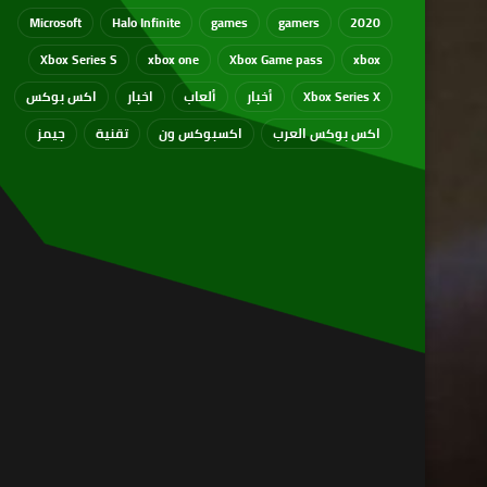
Microsoft
Halo Infinite
games
gamers
2020
Xbox Series S
xbox one
Xbox Game pass
xbox
Xbox Series X
أخبار
ألعاب
اخبار
اكس بوكس
اكس بوكس العرب
اكسبوكس ون
تقنية
جيمز