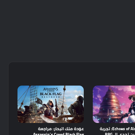
مراجعة Echoes of Aincrad: تجربة
عودة ملك البحار: مراجعة
واعدة تجمع بين تحدي الـ RPG
Assassin’s Creed Black Flag