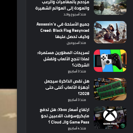
مزدحم بالمغامرات والرعب
والعودة إلى العوالم الشهيرة
منذ أسبوع واحد
جميع الأسلحة في Assassin’s
Creed: Black Flag Resynced
وكيف تحصل عليها
منذ أسبوعين
تسريحات المطورين مستمرة:
لماذا تنجح الألعاب وتفشل
الشركات؟
منذ 3 أسابيع
هل نقص الذاكرة سيجعل
أجهزة الألعاب أغلى حتى
2028؟
منذ 3 أسابيع
ارتفاع أسعار Xbox: هل تدفع
مايكروسوفت اللاعبين نحو
Game Pass والـ Cloud ؟
منذ 4 أسابيع