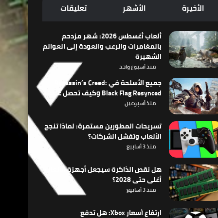
الأخيرة
الأشهر
تعليقات
ألعاب أغسطس 2026: شهر مزدحم
بالمغامرات والرعب والعودة إلى العوالم
الشهيرة
منذ أسبوع واحد
جميع الأسلحة في Assassin’s Creed:
Black Flag Resynced وكيف تحصل عليها
منذ أسبوعين
تسريحات المطورين مستمرة: لماذا تنجح
الألعاب وتفشل الشركات؟
منذ 3 أسابيع
هل نقص الذاكرة سيجعل أجهزة الألعاب
أغلى حتى 2028؟
منذ 3 أسابيع
ارتفاع أسعار Xbox: هل تدفع