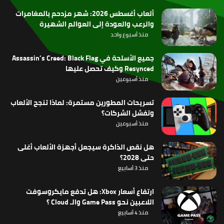
ألعاب أغسطس 2026: شهر مزدحم بالمغامرات
والرعب والعودة إلى العوالم الشهيرة
منذ أسبوع واحد
جميع الأسلحة في Assassin’s Creed: Black Flag
Resynced وكيف تحصل عليها
منذ أسبوعين
تسريحات المطورين مستمرة: لماذا تنجح الألعاب
وتفشل الشركات؟
منذ أسبوعين
هل نقص الذاكرة سيجعل أجهزة الألعاب أغلى
حتى 2028؟
منذ 3 أسابيع
ارتفاع أسعار Xbox: هل تدفع مايكروسوفت
اللاعبين نحو Game Pass والـ Cloud ؟
منذ 4 أسابيع