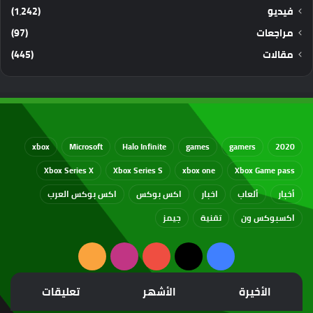
فيديو
(1٬242)
مراجعات
(97)
مقالات
(445)
xbox
Microsoft
Halo Infinite
games
gamers
2020
Xbox Series X
Xbox Series S
xbox one
Xbox Game pass
أخبار
ألعاب
اخبار
اكس بوكس
اكس بوكس العرب
اكسبوكس ون
تقنية
جيمز
‫X
فيسبوك
‫YouTube
انستقرام
ملخص
الموقع
الأخيرة
الأشهر
تعليقات
RSS