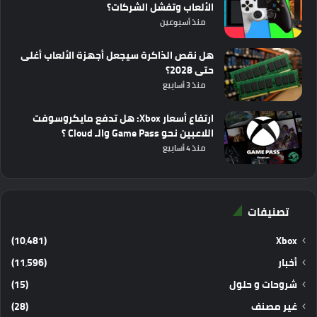
الألعاب وتفشل الشركات؟
منذ أسبوعين
هل نقص الذاكرة سيجعل أجهزة الألعاب أغلى
حتى 2028؟
منذ 3 أسابيع
ارتفاع أسعار Xbox: هل تدفع مايكروسوفت
اللاعبين نحو Game Pass والـ Cloud ؟
منذ 4 أسابيع
تصنيفات
(10٬481)
Xbox
أخبار
(11٬596)
شروحات و حلول
(15)
غير مصنف
(28)