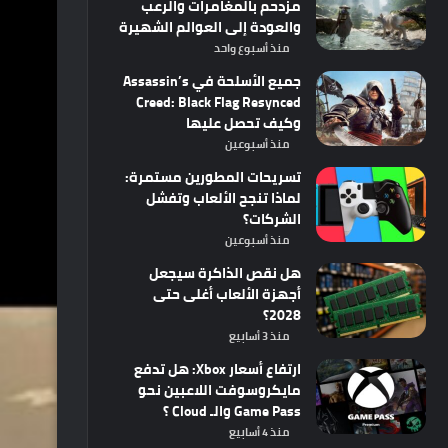
مزدحم بالمغامرات والرعب
والعودة إلى العوالم الشهيرة
منذ أسبوع واحد
جميع الأسلحة في Assassin’s
Creed: Black Flag Resynced
وكيف تحصل عليها
منذ أسبوعين
تسريحات المطورين مستمرة:
لماذا تنجح الألعاب وتفشل
الشركات؟
منذ أسبوعين
هل نقص الذاكرة سيجعل
أجهزة الألعاب أغلى حتى
2028؟
منذ 3 أسابيع
ارتفاع أسعار Xbox: هل تدفع
مايكروسوفت اللاعبين نحو
Game Pass والـ Cloud ؟
منذ 4 أسابيع