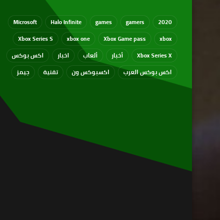
Microsoft
Halo Infinite
games
gamers
2020
Xbox Series S
xbox one
Xbox Game pass
xbox
Xbox Series X
أخبار
ألعاب
اخبار
اكس بوكس
اكس بوكس العرب
اكسبوكس ون
تقنية
جيمز