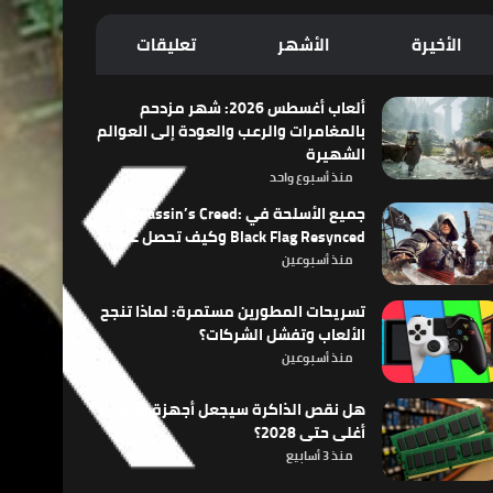
الأخيرة
الأشهر
تعليقات
ألعاب أغسطس 2026: شهر مزدحم
بالمغامرات والرعب والعودة إلى العوالم
الشهيرة
منذ أسبوع واحد
جميع الأسلحة في Assassin’s Creed:
Black Flag Resynced وكيف تحصل عليها
منذ أسبوعين
تسريحات المطورين مستمرة: لماذا تنجح
الألعاب وتفشل الشركات؟
منذ أسبوعين
هل نقص الذاكرة سيجعل أجهزة الألعاب
أغلى حتى 2028؟
منذ 3 أسابيع