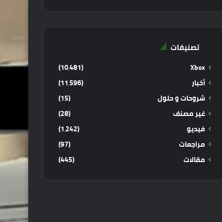
تصنيفات
(10٬481)
Xbox
أخبار
(11٬596)
شروحات و حلول
(15)
غير مصنف
(28)
فيديو
(1٬242)
مراجعات
(97)
مقالات
(445)