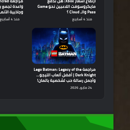
ارتفاع أسعار Xbox: هل تدفع
مايكروسوفت اللاعبين نحو Game
Pass والـ Cloud ؟
وجاذبية الأنم
منذ 4 أسابيع
منذ 4 أسابيع
مراجعة Lego Batman: Legacy of the
Dark Knight | أفضل ألعاب الليجو…
وأجمل رسالة حب لشخصية باتمان!
24 مايو، 2026