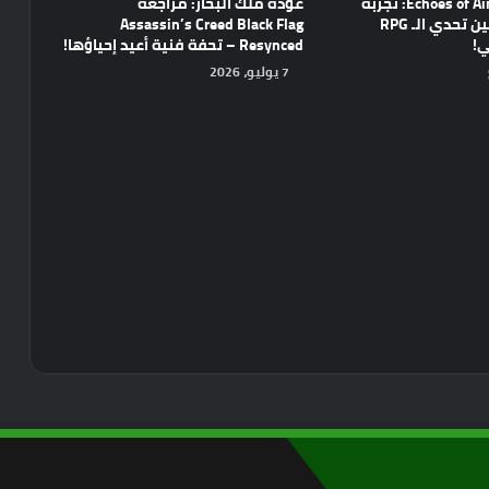
مراجعة Echoes of Aincrad: تجربة
عودة ملك البحار: مراجعة
واعدة تجمع بين تحدي الـ RPG
Assassin’s Creed Black Flag
ي!
Resynced – تحفة فنية أعيد إحياؤها!
7 يوليو، 2026