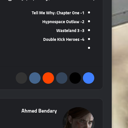
Tell Me Why: Chapter One
1-
Hypnospace Outlaw
2-
3- Wasteland 3
4- Double Kick Heroes
فيسبوك
‫X
‏Tumblr
‏Reddit
‏VKontakte
مشاركة عبر البريد
Ahmed Bendary