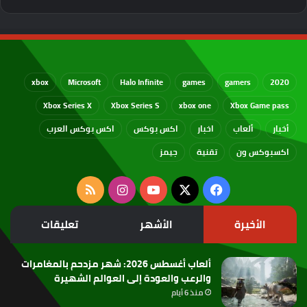
xbox
Microsoft
Halo Infinite
games
gamers
2020
Xbox Series X
Xbox Series S
xbox one
Xbox Game pass
أخبار
ألعاب
اخبار
اكس بوكس
اكس بوكس العرب
اكسبوكس ون
تقنية
جيمز
‫X
فيسبوك
‫YouTube
انستقرام
ملخص
الموقع
الأخيرة
الأشهر
تعليقات
RSS
ألعاب أغسطس 2026: شهر مزدحم بالمغامرات
والرعب والعودة إلى العوالم الشهيرة
منذ 6 أيام