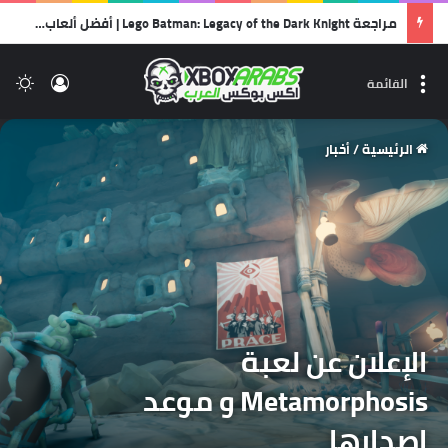
مراجعة Lego Batman: Legacy of the Dark Knight | أفضل ألعاب الليجو… وأجمل رسالة حب لشخصية باتمان!
تسجيل 
ال
القائمة
الرئيسية
/
أخبار
الإعلان عن لعبة
Metamorphosis و موعد
إصدارها