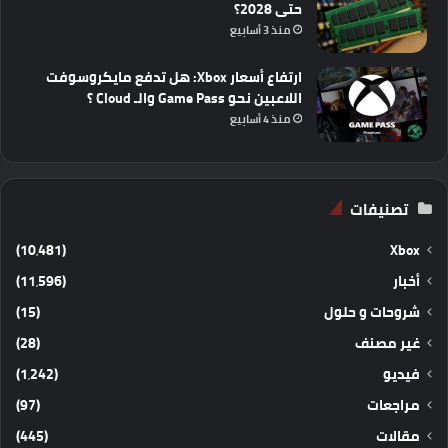
حتى 2028؟
منذ 3 أسابيع
ارتفاع أسعار Xbox: هل تدفع مايكروسوفت
اللاعبين نحو Game Pass والـ Cloud ؟
منذ 4 أسابيع
تصنيفات
(10٬481)
Xbox
أخبار
(11٬596)
شروحات و حلول
(15)
غير مصنف
(28)
فيديو
(1٬242)
مراجعات
(97)
مقالات
(445)