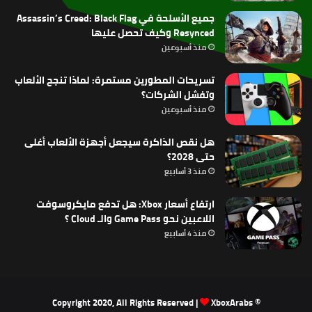
جميع الأسلحة في Assassin’s Creed: Black Flag
Resynced وكيف تحصل عليها
منذ أسبوعين
تسريحات المطورين مستمرة: لماذا تنجح الألعاب
وتفشل الشركات؟
منذ أسبوعين
هل نقص الذاكرة سيجعل أجهزة الألعاب أغلى
حتى 2028؟
منذ 3 أسابيع
ارتفاع أسعار Xbox: هل تدفع مايكروسوفت
اللاعبين نحو Game Pass والـ Cloud ؟
منذ 4 أسابيع
XboxArabs
© Copyright 2020, All Rights Reserved |