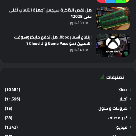
هل نقص الذاكرة سيجعل أجهزة الألعاب أغلى
حتى 2028؟
منذ 3 أسابيع
ارتفاع أسعار Xbox: هل تدفع مايكروسوفت
اللاعبين نحو Game Pass والـ Cloud ؟
منذ 4 أسابيع
تصنيفات
(10٬481)
Xbox
أخبار
(11٬596)
شروحات و حلول
(15)
غير مصنف
(28)
فيديو
(1٬242)