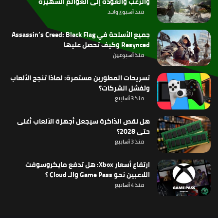
والرعب والعودة إلى العوالم الشهيرة
منذ أسبوع واحد
جميع الأسلحة في Assassin’s Creed: Black Flag
Resynced وكيف تحصل عليها
منذ أسبوعين
تسريحات المطورين مستمرة: لماذا تنجح الألعاب
وتفشل الشركات؟
منذ 3 أسابيع
هل نقص الذاكرة سيجعل أجهزة الألعاب أغلى
حتى 2028؟
منذ 3 أسابيع
ارتفاع أسعار Xbox: هل تدفع مايكروسوفت
اللاعبين نحو Game Pass والـ Cloud ؟
منذ 4 أسابيع