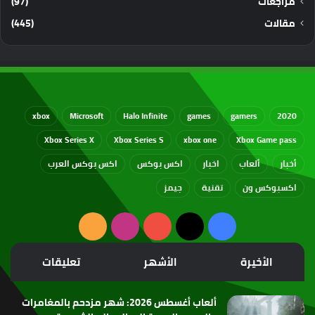
مراجعات
(97)
مقالات
(445)
xbox
Microsoft
Halo Infinite
games
gamers
2020
Xbox Series X
Xbox Series S
xbox one
Xbox Game pass
أخبار
ألعاب
اخبار
اكس بوكس
اكس بوكس العرب
اكسبوكس ون
تقنية
جيمز
‫X
فيسبوك
‫YouTube
انستقرام
ملخص
الموقع
الأخيرة
الأشهر
تعليقات
RSS
ألعاب أغسطس 2026: شهر مزدحم بالمغامرات