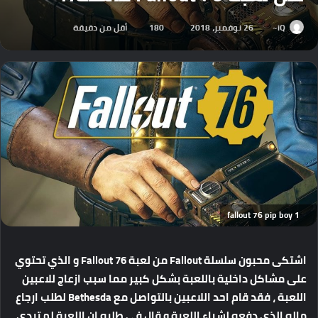
iQ~
26 نوفمبر، 2018
180
أقل من دقيقة
fallout 76 pip boy 1
اشتكى محبون سلسلة Fallout من لعبة Fallout 76 و الذي تحتوي
على مشاكل داخلية باللعبة بشكل كبير مما سبب ازعاج للاعبين
اللعبة ، فقد قام احد اللاعبين بالتواصل مع Bethesda لطلب ارجاع
ماله الذي دفعه لشراء اللعبة و قال في طلبه ان اللعبة لم تبدي