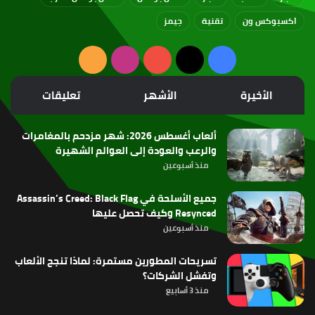
اكسبوكس ون
تقنية
جيمز
‫X
فيسبوك
‫YouTube
انستقرام
ملخص
الموقع
الأخيرة
الأشهر
تعليقات
RSS
ألعاب أغسطس 2026: شهر مزدحم بالمغامرات
والرعب والعودة إلى العوالم الشهيرة
منذ أسبوعين
جميع الأسلحة في Assassin’s Creed: Black Flag
Resynced وكيف تحصل عليها
منذ أسبوعين
تسريحات المطورين مستمرة: لماذا تنجح الألعاب
وتفشل الشركات؟
منذ 3 أسابيع