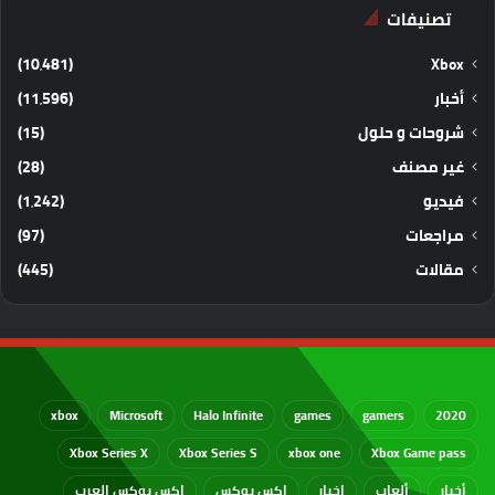
تصنيفات
(10٬481)
Xbox
أخبار
(11٬596)
شروحات و حلول
(15)
غير مصنف
(28)
فيديو
(1٬242)
مراجعات
(97)
مقالات
(445)
xbox
Microsoft
Halo Infinite
games
gamers
2020
Xbox Series X
Xbox Series S
xbox one
Xbox Game pass
أخبار
ألعاب
اخبار
اكس بوكس
اكس بوكس العرب