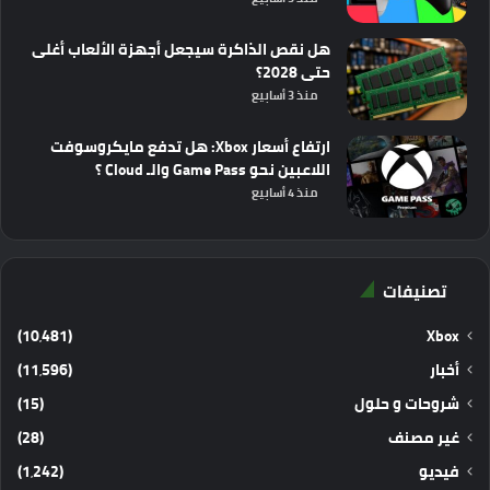
هل نقص الذاكرة سيجعل أجهزة الألعاب أغلى
حتى 2028؟
منذ 3 أسابيع
ارتفاع أسعار Xbox: هل تدفع مايكروسوفت
اللاعبين نحو Game Pass والـ Cloud ؟
منذ 4 أسابيع
تصنيفات
(10٬481)
Xbox
أخبار
(11٬596)
شروحات و حلول
(15)
غير مصنف
(28)
فيديو
(1٬242)