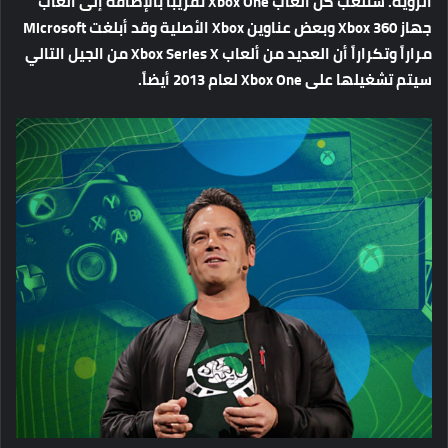
الرؤية. ستلعب كل ألعاب Xbox One تقريباً بالإضافة إلى ألعاب
جهاز Xbox 360 وبعض عناوين Xbox الأصلية وقد أبلغت Microsoft
مراراً وتكراراً أن العديد من ألعاب Xbox Series X من الجيل التالي
سيتم تشغيلها على Xbox One لعام 2013 أيضاً.