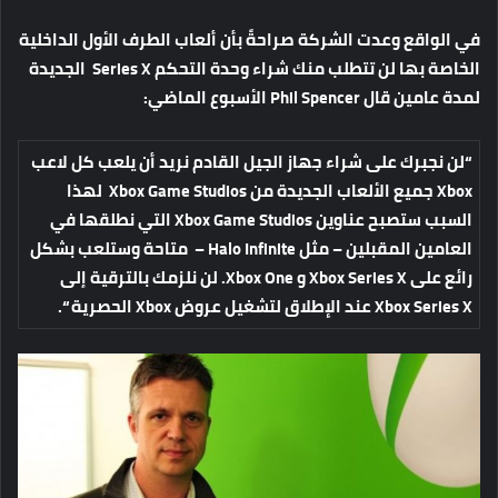
في الواقع وعدت الشركة صراحةً بأن ألعاب الطرف الأول الداخلية
الخاصة بها لن تتطلب منك شراء وحدة التحكم Series X الجديدة
لمدة عامين قال Phil Spencer الأسبوع الماضي:
“
لن نجبرك على
شراء
جهاز الجيل القادم
نريد أن يلعب كل لاعب
Xbox جميع الألعاب الجديدة من Xbox Game Studios لهذا
السبب ستصبح عناوين Xbox Game Studios التي نطلقها في
العامين المقبلين – مثل Halo Infinite – متاحة وستلعب بشكل
رائع على Xbox Series X و Xbox One. لن نلزمك بالترقية إلى
Xbox Series X عند الإطلاق لتشغيل عروض Xbox الحصرية “.