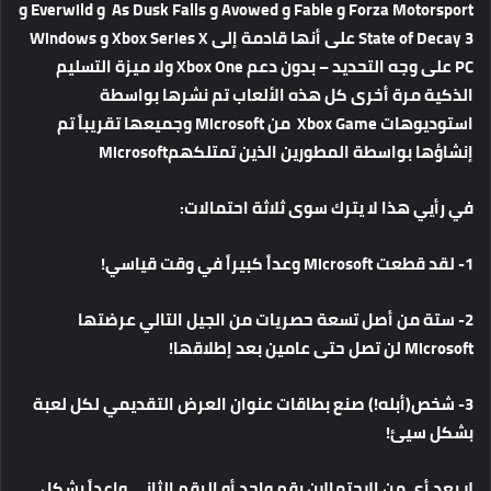
Forza Motorsport و Fable و Avowed و As Dusk Falls و Everwild و
State of Decay 3 على أنها قادمة إلى Xbox Series X و Windows
PC على وجه التحديد – بدون دعم Xbox One ولا ميزة التسليم
الذكية مرة أخرى كل هذه الألعاب تم نشرها بواسطة
استوديوهات Xbox Game من Microsoft وجميعها تقريباً تم
إنشاؤها بواسطة المطورين الذين تمتلكهمMicrosoft
في رأيي هذا لا يترك سوى ثلاثة احتمالات:
1- لقد قطعت Microsoft وعداً كبيراً في وقت قياسي!
2- ستة من أصل تسعة حصريات من الجيل التالي عرضتها
Microsoft لن تصل حتى عامين بعد إطلاقها!
3- شخص(أبله!) صنع بطاقات عنوان العرض التقديمي لكل لعبة
بشكل سيئ!
لا يعد أي من الاحتمالان رقم واحد أو الرقم الثاني واعداً بشكل