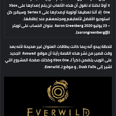
X أولاً لكننا لا نقول أن هذه الألعاب لن يتم إصدارها على Xbox
One إلا أننا نعطيها أولوية لإصدارها على Series X وسيقرر كل
استوديو الأفضل لألعابهم ومجتمعهم عند إطلاقها.
– 23 يوليو 2020 Aaron Greenberg عنوان الحساب على تويتر ‍
(@aarongreenberg).
للحظة يبدو أنه ربما كانت بطاقات العنوان غير صحيحة لأنه بعد
وقت قصير من نشر هذه القصة رأينا أن موقع Avowed الجديد
على الويب يتضمن ذكراً لـ Xbox One وكذلك صفحة المشروع التي
تشير إلى Dusk Falls ، و موقع لـ Everwild.