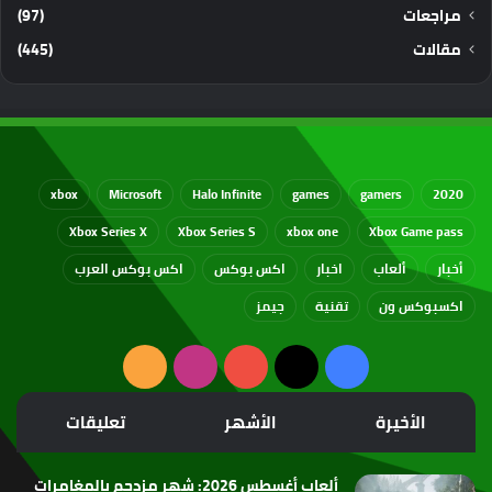
مراجعات
(97)
مقالات
(445)
xbox
Microsoft
Halo Infinite
games
gamers
2020
Xbox Series X
Xbox Series S
xbox one
Xbox Game pass
أخبار
ألعاب
اخبار
اكس بوكس
اكس بوكس العرب
اكسبوكس ون
تقنية
جيمز
‫X
فيسبوك
‫YouTube
انستقرام
ملخص
الموقع
الأخيرة
الأشهر
تعليقات
RSS
ألعاب أغسطس 2026: شهر مزدحم بالمغامرات