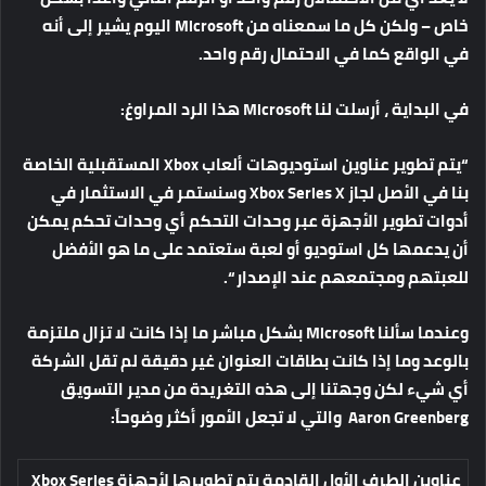
خاص – ولكن كل ما سمعناه من Microsoft اليوم يشير إلى أنه
في الواقع كما في الاحتمال رقم واحد.
في البداية ، أرسلت لنا Microsoft هذا الرد المراوغ:
“يتم تطوير عناوين استوديوهات ألعاب Xbox المستقبلية الخاصة
بنا في الأصل لجاز Xbox Series X وسنستمر في الاستثمار في
أدوات تطوير الأجهزة عبر وحدات التحكم أي وحدات تحكم يمكن
أن يدعمها كل استوديو أو لعبة ستعتمد على ما هو الأفضل
للعبتهم ومجتمعهم عند الإصدار “.
وعندما سألنا Microsoft بشكل مباشر ما إذا كانت لا تزال ملتزمة
بالوعد وما إذا كانت بطاقات العنوان غير دقيقة لم تقل الشركة
أي شيء لكن وجهتنا إلى هذه التغريدة من مدير التسويق
Aaron Greenberg والتي لا تجعل الأمور أكثر وضوحاً:
عناوين الطرف الأول القادمة يتم تطويرها لأجهزة Xbox Series