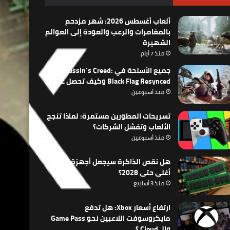
ألعاب أغسطس 2026: شهر مزدحم
بالمغامرات والرعب والعودة إلى العوالم
الشهيرة
منذ 7 أيام
جميع الأسلحة في Assassin’s Creed:
Black Flag Resynced وكيف تحصل عليها
منذ أسبوعين
تسريحات المطورين مستمرة: لماذا تنجح
الألعاب وتفشل الشركات؟
منذ أسبوعين
هل نقص الذاكرة سيجعل أجهزة الألعاب
أغلى حتى 2028؟
منذ 3 أسابيع
ارتفاع أسعار Xbox: هل تدفع
مايكروسوفت اللاعبين نحو Game Pass
والـ Cloud ؟