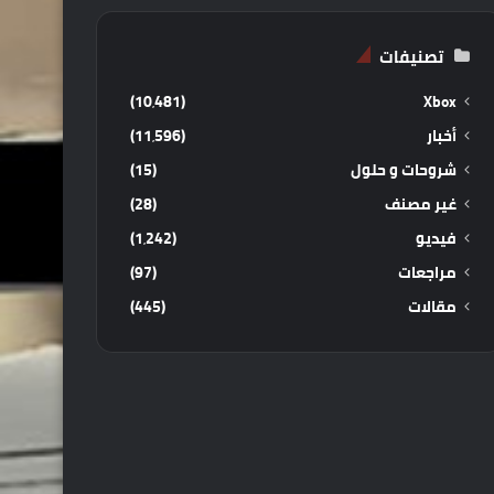
تصنيفات
(10٬481)
Xbox
أخبار
(11٬596)
شروحات و حلول
(15)
غير مصنف
(28)
فيديو
(1٬242)
مراجعات
(97)
مقالات
(445)