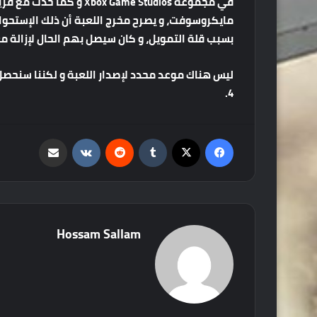
مايكروسوفت، و يصرح مخرج اللعبة أن ذلك الإستحواذ أ
بسبب قلة التمويل، و كان سيصل بهم الحال لإزالة معارك الBoss Fights بالكامل لولًا مصدر الت
4.
فيسبوك
‫X
‏Tumblr
‏Reddit
‏VKontakte
مشاركة عبر البريد
Hossam Sallam