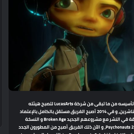
إستديو Double Fine لديه تاريخ غريب، في البداية تم تأسيسه من ما تبقى من شركة LucasArts لتصبح هيئته
مستقلة و كانت مشاريعه تعتمد على التمويل من الناشرين، و في 2014 أصبح الفريق مستقل بالكامل بالإعتماد
على التمويل الداخلي و التبرعات، و نجحت تلك الطريقة في النشر مع مشروعهم الجديد Broken Age و النسخة
المحسنة من Grim Fandango و الآن الجزء الثاني من Psychonauts 2، و الآن ذلك الفريق أصبح من المطورون الجدد