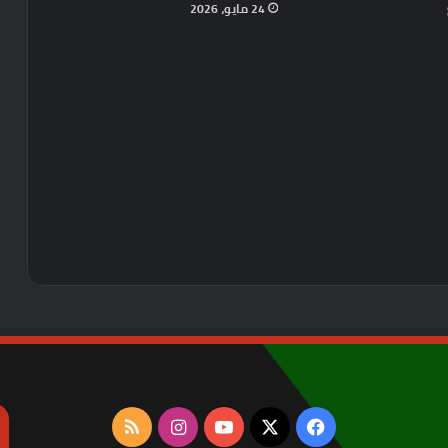
24 مايو، 2026
‫X
فيسبوك
‫YouTube
انستقرام
ملخص