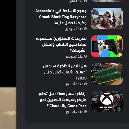
منذ 7 أيام
جميع الأسلحة في Assassin’s
Creed: Black Flag Resynced
وكيف تحصل عليها
منذ أسبوعين
تسريحات المطورين مستمرة:
لماذا تنجح الألعاب وتفشل
الشركات؟
منذ أسبوعين
هل نقص الذاكرة سيجعل
أجهزة الألعاب أغلى حتى
2028؟
منذ 3 أسابيع
ارتفاع أسعار Xbox: هل تدفع
مايكروسوفت اللاعبين نحو
Game Pass والـ Cloud ؟
منذ 4 أسابيع