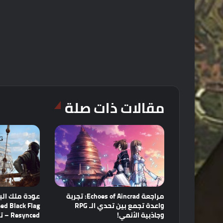
مقالات ذات صلة
مراجعة Echoes of Aincrad: تجربة
عودة ملك البح
واعدة تجمع بين تحدي الـ RPG
ed Black Flag
وجاذبية الأنمي!
Resynced – تحفة فنية أعيد إحياؤها!