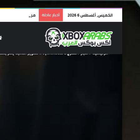
الخميس, أغسطس 6 2026
أخبار عاجلة
مراجعة Lego Batman: Legacy of the Dark Knight | أفضل ألعاب الليجو… وأجمل رسالة حب لشخصية باتمان!
الرئيسية
/
أخبار
/
مخرج Psychonauts 2: تطوير اللعبة يمر بسلاسة أكثر منذ إستحواذ Microsoft على فريق Double Fine