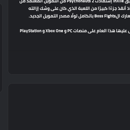
في مجموعة Xbox Game Studios و كما حدث مع فريق InXile إستفادت Psychonauts 2 من التمويل المعتمد من
نقذ جزءًا كبيرًا من اللعبة الذي كان على وشك إزالته
مويل الجديد.
ليس هناك موعد محدد لإصدار اللعبة و لكننا سنحصل عليها هذا العام على منصات PC و Xbox One و PlayStation