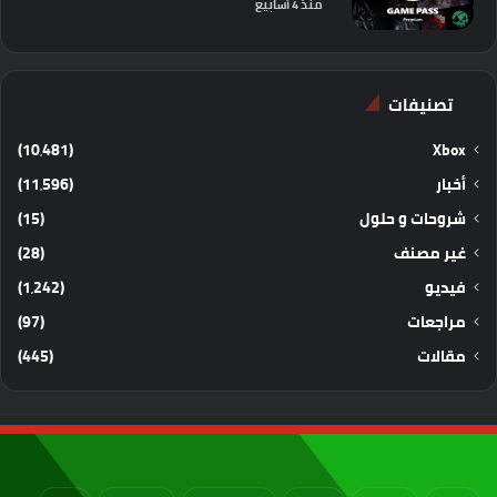
منذ 4 أسابيع
تصنيفات
(10٬481)
Xbox
أخبار
(11٬596)
شروحات و حلول
(15)
غير مصنف
(28)
فيديو
(1٬242)
مراجعات
(97)
مقالات
(445)