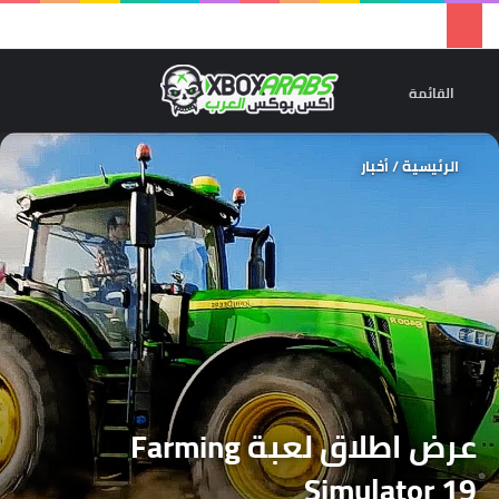
تسجيل 
ال
القائمة
الرئيسية
/
أخبار
عرض اطلاق لعبة Farming
Simulator 19