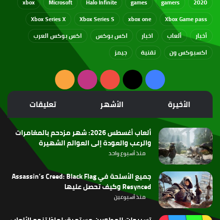
xbox
Microsoft
Halo Infinite
games
gamers
2020
Xbox Series X
Xbox Series S
xbox one
Xbox Game pass
أخبار
ألعاب
اخبار
اكس بوكس
اكس بوكس العرب
اكسبوكس ون
تقنية
جيمز
‫X
فيسبوك
‫YouTube
انستقرام
ملخص
الموقع
الأخيرة
الأشهر
تعليقات
RSS
ألعاب أغسطس 2026: شهر مزدحم بالمغامرات
والرعب والعودة إلى العوالم الشهيرة
منذ أسبوع واحد
جميع الأسلحة في Assassin’s Creed: Black Flag
Resynced وكيف تحصل عليها
منذ أسبوعين
تسريحات المطورين مستمرة: لماذا تنجح الألعاب