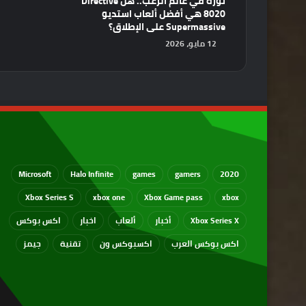
ثورة في عالم الرعب.. هل Directive
8020 هي أفضل ألعاب استديو
Supermassive على الإطلاق؟
12 مايو، 2026
Microsoft
Halo Infinite
games
gamers
2020
Xbox Series S
xbox one
Xbox Game pass
xbox
Xbox Series X
أخبار
ألعاب
اخبار
اكس بوكس
اكس بوكس العرب
اكسبوكس ون
تقنية
جيمز