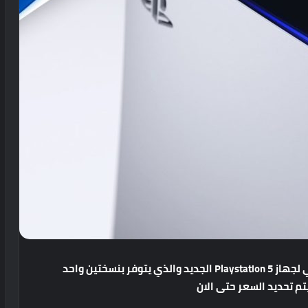
واخيرا اعلنت شركة سوني رسميا عن الشكل الخارجي لجهاز Playstation 5 الجديد والذي يتوفر بنسختين واحد
يتم تحديد السعر حتى الان