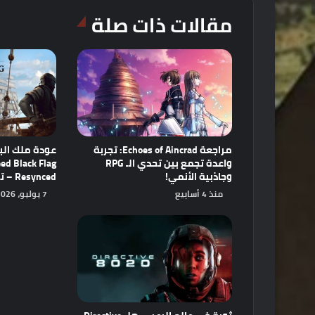
مقالات ذات صلة
مراجعة Echoes of Aincrad: تجربة
عودة ملك البح
واعدة تجمع بين تحدي الـ RPG
ed Black Flag
وجاذبية الأنمي!
Resynced – تحفة فنية أعيد إحياؤها!
منذ 4 أسابيع
7 يوليو، 2026