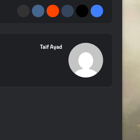
فيسبوك
‫X
‏Tumblr
‏Reddit
‏VKontakte
مشاركة عبر البريد
Taif Ayad