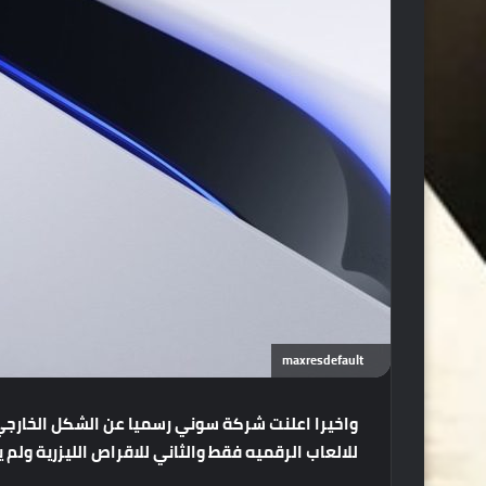
maxresdefault
للالعاب الرقميه فقط والثاني للاقراص الليزرية ولم 