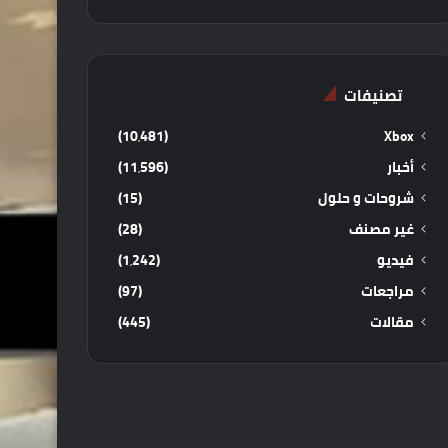
تصنيفات
(10٬481)
Xbox
أخبار
(11٬596)
شروحات و حلول
(15)
غير مصنف
(28)
فيديو
(1٬242)
مراجعات
(97)
مقالات
(445)