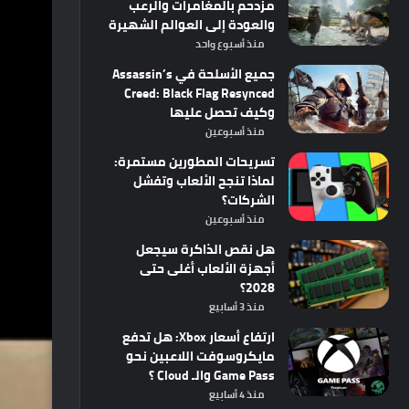
مزدحم بالمغامرات والرعب
والعودة إلى العوالم الشهيرة
منذ أسبوع واحد
جميع الأسلحة في Assassin’s
Creed: Black Flag Resynced
وكيف تحصل عليها
منذ أسبوعين
تسريحات المطورين مستمرة:
لماذا تنجح الألعاب وتفشل
الشركات؟
منذ أسبوعين
هل نقص الذاكرة سيجعل
أجهزة الألعاب أغلى حتى
2028؟
منذ 3 أسابيع
ارتفاع أسعار Xbox: هل تدفع
مايكروسوفت اللاعبين نحو
Game Pass والـ Cloud ؟
منذ 4 أسابيع