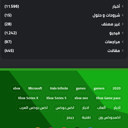
أخبار
(11٬596)
شروحات و حلول
(15)
غير مصنف
(28)
فيديو
(1٬242)
مراجعات
(97)
مقالات
(445)
xbox
Microsoft
Halo Infinite
games
gamers
2020
Xbox Series X
Xbox Series S
xbox one
Xbox Game pass
أخبار
ألعاب
اخبار
اكس بوكس
اكس بوكس العرب
اكسبوكس ون
تقنية
جيمز