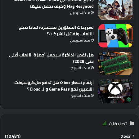
Flag Resynced وكيف تحصل عليها
منذ أسبوعين
تسريحات المطورين مستمرة: لماذا تنجح
الألعاب وتفشل الشركات؟
منذ أسبوعين
هل نقص الذاكرة سيجعل أجهزة الألعاب أغلى
حتى 2028؟
منذ 3 أسابيع
ارتفاع أسعار Xbox: هل تدفع مايكروسوفت
اللاعبين نحو Game Pass والـ Cloud ؟
منذ 4 أسابيع
تصنيفات
(10٬481)
Xbox