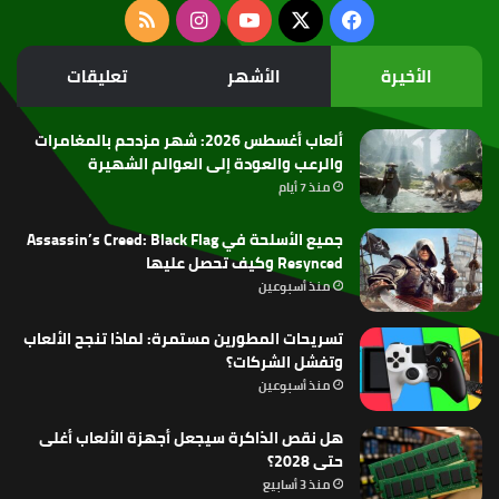
‫X
فيسبوك
‫YouTube
انستقرام
ملخص
الموقع
الأخيرة
الأشهر
تعليقات
RSS
ألعاب أغسطس 2026: شهر مزدحم بالمغامرات
والرعب والعودة إلى العوالم الشهيرة
منذ 7 أيام
جميع الأسلحة في Assassin’s Creed: Black Flag
Resynced وكيف تحصل عليها
منذ أسبوعين
تسريحات المطورين مستمرة: لماذا تنجح الألعاب
وتفشل الشركات؟
منذ أسبوعين
هل نقص الذاكرة سيجعل أجهزة الألعاب أغلى
حتى 2028؟
منذ 3 أسابيع