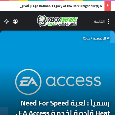
مراجعة Lego Batman: Legacy of the Dark Knight | أفضل ألعاب الليجو… وأجمل رسالة حب لشخصية باتمان!
تسجيل 
ال
القائمة
الرئيسية
/
Xbox
رسمياً : لعبة Need For Speed
Heat قادمة لخدمة EA Access .