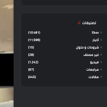
تصنيفات
(10٬481)
Xbox
أخبار
(11٬596)
شروحات و حلول
(15)
غير مصنف
(28)
فيديو
(1٬242)
مراجعات
(97)
مقالات
(445)