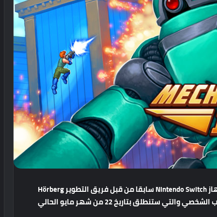
بعد ان صدرت لعبة Mechstermination Force على جهاز Nintendo Switch سابقا من قبل فريق التطوير Hörberg
Productions تم الاعلان عن موعد اصدار نسخة الحاسب الشخصي والتي ستنطلق بتاريخ 22 من شهر مايو الحالي