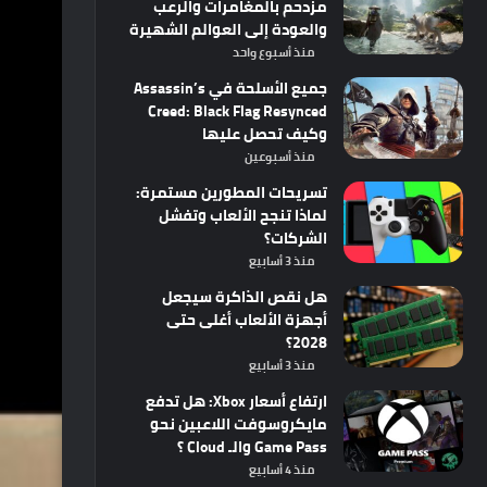
مزدحم بالمغامرات والرعب
والعودة إلى العوالم الشهيرة
منذ أسبوع واحد
جميع الأسلحة في Assassin’s
Creed: Black Flag Resynced
وكيف تحصل عليها
منذ أسبوعين
تسريحات المطورين مستمرة:
لماذا تنجح الألعاب وتفشل
الشركات؟
منذ 3 أسابيع
هل نقص الذاكرة سيجعل
أجهزة الألعاب أغلى حتى
2028؟
منذ 3 أسابيع
ارتفاع أسعار Xbox: هل تدفع
مايكروسوفت اللاعبين نحو
Game Pass والـ Cloud ؟
منذ 4 أسابيع