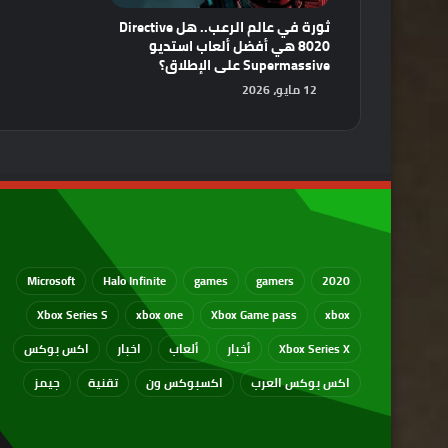
ثورة في عالم الرعب.. هل Directive
8020 هي أفضل ألعاب استديو
Supermassive على الإطلاق؟
12 مايو، 2026
Microsoft
Halo Infinite
games
gamers
2020
Xbox Series S
xbox one
Xbox Game pass
xbox
Xbox Series X
أخبار
ألعاب
اخبار
اكس بوكس
اكس بوكس العرب
اكسبوكس ون
تقنية
جيمز