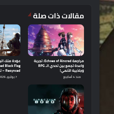
مقالات ذات صلة
مراجعة Echoes of Aincrad: تجربة
عودة ملك البح
واعدة تجمع بين تحدي الـ RPG
ed Black Flag
وجاذبية الأنمي!
Resynced – تحفة فنية أعيد إحياؤها!
منذ 4 أسابيع
7 يوليو، 2026