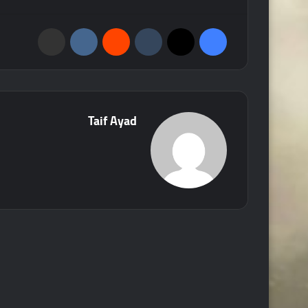
فيسبوك
‫X
‏Tumblr
‏Reddit
‏VKontakte
مشاركة عبر البريد
Taif Ayad