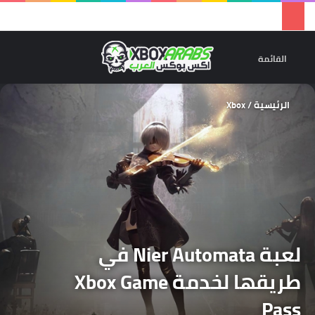
تسجيل 
ال
القائمة
الرئيسية
/
Xbox
لعبة Nier Automata في
طريقها لخدمة Xbox Game
Pass