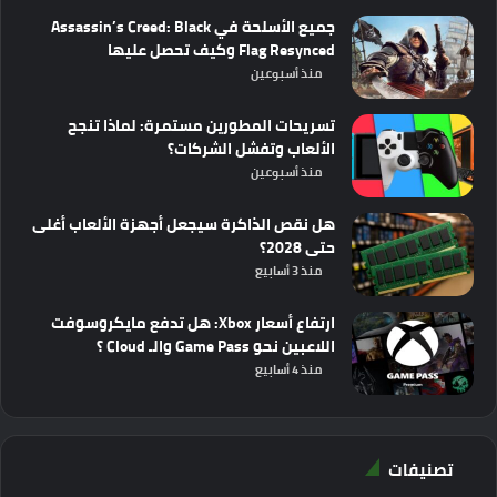
جميع الأسلحة في Assassin’s Creed: Black
Flag Resynced وكيف تحصل عليها
منذ أسبوعين
تسريحات المطورين مستمرة: لماذا تنجح
الألعاب وتفشل الشركات؟
منذ أسبوعين
هل نقص الذاكرة سيجعل أجهزة الألعاب أغلى
حتى 2028؟
منذ 3 أسابيع
ارتفاع أسعار Xbox: هل تدفع مايكروسوفت
اللاعبين نحو Game Pass والـ Cloud ؟
منذ 4 أسابيع
تصنيفات