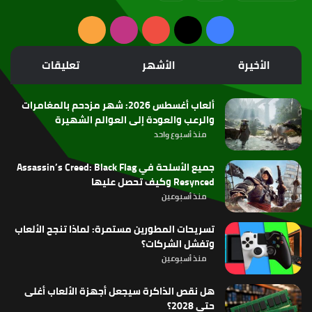
‫X
فيسبوك
‫YouTube
انستقرام
ملخص
الموقع
الأخيرة
الأشهر
تعليقات
RSS
ألعاب أغسطس 2026: شهر مزدحم بالمغامرات
والرعب والعودة إلى العوالم الشهيرة
منذ أسبوع واحد
جميع الأسلحة في Assassin’s Creed: Black Flag
Resynced وكيف تحصل عليها
منذ أسبوعين
تسريحات المطورين مستمرة: لماذا تنجح الألعاب
وتفشل الشركات؟
منذ أسبوعين
هل نقص الذاكرة سيجعل أجهزة الألعاب أغلى
حتى 2028؟