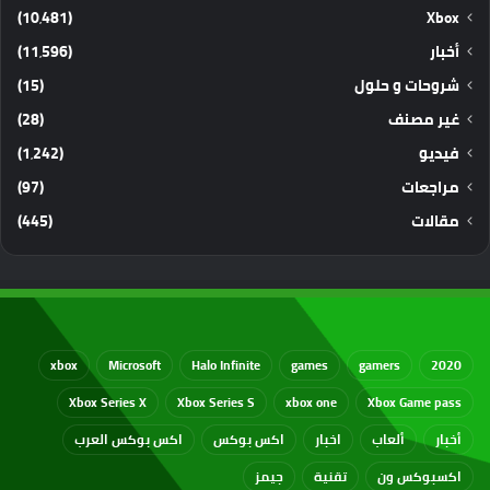
(10٬481)
Xbox
أخبار
(11٬596)
شروحات و حلول
(15)
غير مصنف
(28)
فيديو
(1٬242)
مراجعات
(97)
مقالات
(445)
xbox
Microsoft
Halo Infinite
games
gamers
2020
Xbox Series X
Xbox Series S
xbox one
Xbox Game pass
أخبار
ألعاب
اخبار
اكس بوكس
اكس بوكس العرب
اكسبوكس ون
تقنية
جيمز