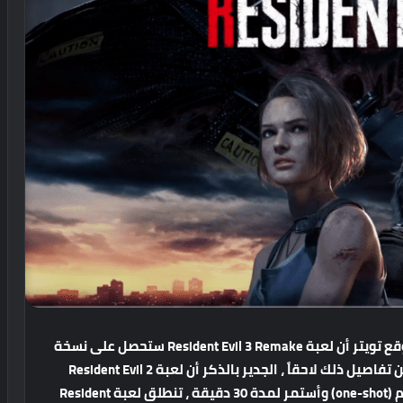
أكد الحساب الرسمي لسلسلة Resident Evil على موقع تويتر أن لعبة Resident Evil 3 Remake ستحصل على نسخة
تجريبية (Demo) خلال وقت قريب وسيتم الإعلان عن تفاصيل ذلك لاحقاً ، الجدير بالذكر أن لعبة Resident Evil 2
Remake حصلت قبل إصدارها على ديمو يحمل الأسم (one-shot) وأستمر لمدة 30 دقيقة ، تنطلق لعبة Resident