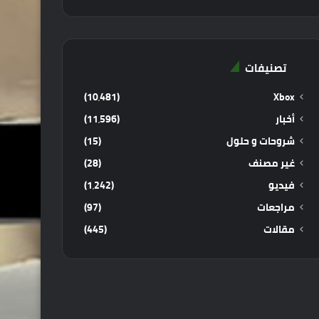
تصنيفات
(10٬481)
Xbox
أخبار
(11٬596)
شروحات و حلول
(15)
غير مصنف
(28)
فيديو
(1٬242)
مراجعات
(97)
مقالات
(445)