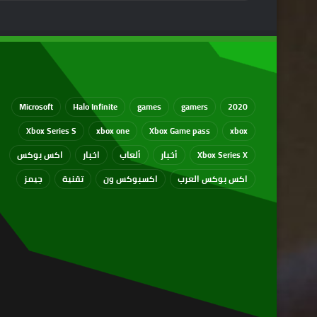
Microsoft
Halo Infinite
games
gamers
2020
Xbox Series S
xbox one
Xbox Game pass
xbox
Xbox Series X
أخبار
ألعاب
اخبار
اكس بوكس
اكس بوكس العرب
اكسبوكس ون
تقنية
جيمز