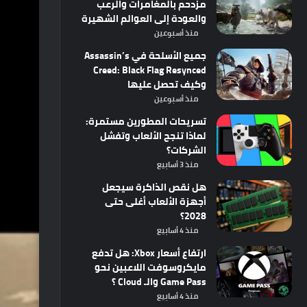
مزدحم بالمغامرات والرعب
والعودة إلى العوالم الشهيرة
منذ أسبوعين
جميع الأسلحة في Assassin’s
Creed: Black Flag Resynced
وكيف تحصل عليها
منذ أسبوعين
تسريحات المطورين مستمرة:
لماذا تنجح الألعاب وتفشل
الشركات؟
منذ 3 أسابيع
هل نقص الذاكرة سيجعل
أجهزة الألعاب أغلى حتى
2028؟
منذ 4 أسابيع
ارتفاع أسعار Xbox: هل تدفع
مايكروسوفت اللاعبين نحو
Game Pass والـ Cloud ؟
منذ 4 أسابيع