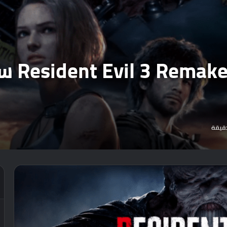
بشكل ر
قيقة