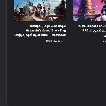
مراجعة Echoes of Aincrad: تجربة
عودة ملك البحار: مراجعة
واعدة تجمع بين تحدي الـ RPG
Assassin’s Creed Black Flag
ي!
Resynced – تحفة فنية أعيد إحياؤها!
7 يوليو، 2026