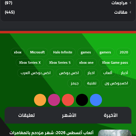
مراجعات
(97)
مقالات
(445)
xbox
Microsoft
Halo Infinite
games
gamers
2020
Xbox Series X
Xbox Series S
xbox one
Xbox Game pass
أخبار
ألعاب
اخبار
اكس بوكس
اكس بوكس العرب
اكسبوكس ون
تقنية
جيمز
‫X
فيسبوك
‫YouTube
انستقرام
ملخص
الموقع
الأخيرة
الأشهر
تعليقات
RSS
ألعاب أغسطس 2026: شهر مزدحم بالمغامرات