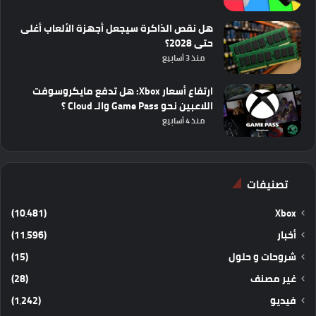
هل نقص الذاكرة سيجعل أجهزة الألعاب أغلى
حتى 2028؟
منذ 3 أسابيع
ارتفاع أسعار Xbox: هل تدفع مايكروسوفت
اللاعبين نحو Game Pass والـ Cloud ؟
منذ 4 أسابيع
تصنيفات
(10٬481)
Xbox
أخبار
(11٬596)
شروحات و حلول
(15)
غير مصنف
(28)
فيديو
(1٬242)