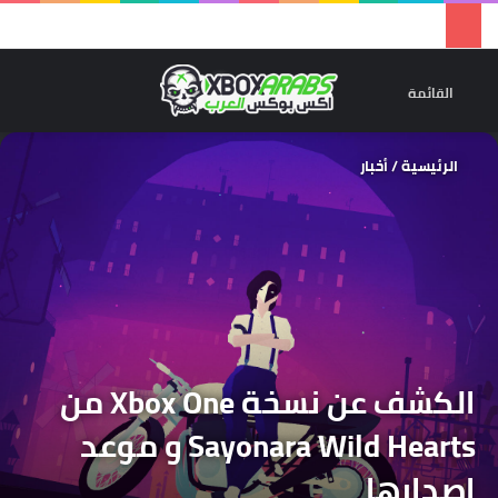
تسجيل 
ال
القائمة
الرئيسية
/
أخبار
الكشف عن نسخة Xbox One من
Sayonara Wild Hearts و موعد
إصدارها