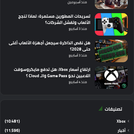
منذ أسبوعين
تسريحات المطورين مستمرة: لماذا تنجح
الألعاب وتفشل الشركات؟
منذ 3 أسابيع
هل نقص الذاكرة سيجعل أجهزة الألعاب أغلى
حتى 2028؟
منذ 3 أسابيع
ارتفاع أسعار Xbox: هل تدفع مايكروسوفت
اللاعبين نحو Game Pass والـ Cloud ؟
منذ 4 أسابيع
تصنيفات
(10٬481)
Xbox
أخبار
(11٬596)