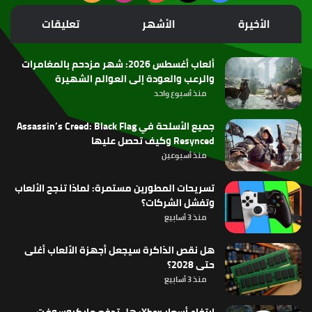
الموقع
الأخيرة
الأشهر
تعليقات
RSS
ألعاب أغسطس 2026: شهر مزدحم بالمغامرات
والرعب والعودة إلى العوالم الشهيرة
منذ أسبوع واحد
جميع الأسلحة في Assassin’s Creed: Black Flag
Resynced وكيف تحصل عليها
منذ أسبوعين
تسريحات المطورين مستمرة: لماذا تنجح الألعاب
وتفشل الشركات؟
منذ 3 أسابيع
هل نقص الذاكرة سيجعل أجهزة الألعاب أغلى
حتى 2028؟
منذ 3 أسابيع
ارتفاع أسعار Xbox: هل تدفع مايكروسوفت