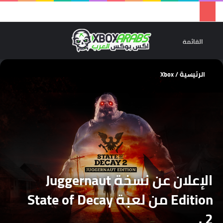
تسجيل 
ال
القائمة
الرئيسية
/
Xbox
الإعلان عن نسخة Juggernaut
Edition من لعبة State of Decay
2 .