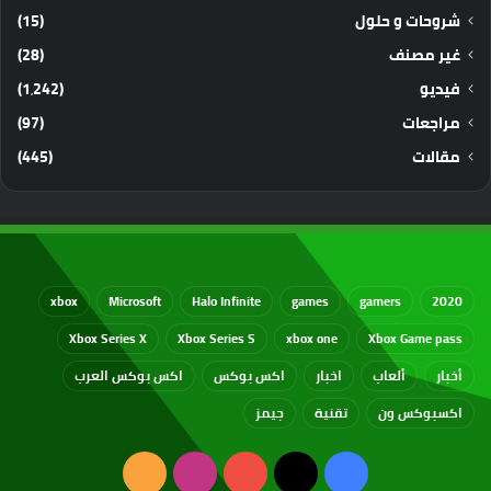
شروحات و حلول
(15)
غير مصنف
(28)
فيديو
(1٬242)
مراجعات
(97)
مقالات
(445)
xbox
Microsoft
Halo Infinite
games
gamers
2020
Xbox Series X
Xbox Series S
xbox one
Xbox Game pass
أخبار
ألعاب
اخبار
اكس بوكس
اكس بوكس العرب
اكسبوكس ون
تقنية
جيمز
‫X
فيسبوك
‫YouTube
انستقرام
ملخص