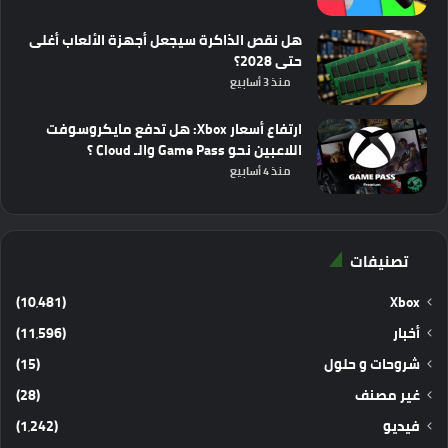
هل نقص الذاكرة سيجعل أجهزة الألعاب أغلى
حتى 2028؟
منذ 3 أسابيع
ارتفاع أسعار Xbox: هل تدفع مايكروسوفت
اللاعبين نحو Game Pass والـ Cloud ؟
منذ 4 أسابيع
تصنيفات
(10٬481)
Xbox
أخبار
(11٬596)
شروحات و حلول
(15)
غير مصنف
(28)
فيديو
(1٬242)