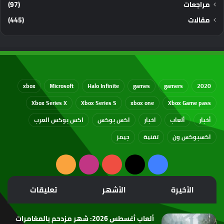
مراجعات
(97)
مقالات
(445)
xbox
Microsoft
Halo Infinite
games
gamers
2020
Xbox Series X
Xbox Series S
xbox one
Xbox Game pass
أخبار
ألعاب
اخبار
اكس بوكس
اكس بوكس العرب
اكسبوكس ون
تقنية
جيمز
‫X
فيسبوك
‫YouTube
انستقرام
ملخص
الموقع
الأخيرة
الأشهر
تعليقات
RSS
ألعاب أغسطس 2026: شهر مزدحم بالمغامرات