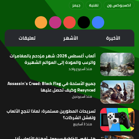
اكسبوكس ون
تقنية
جيمز
‫X
فيسبوك
‫YouTube
انستقرام
ملخص
الموقع
الأخيرة
الأشهر
تعليقات
RSS
ألعاب أغسطس 2026: شهر مزدحم بالمغامرات
والرعب والعودة إلى العوالم الشهيرة
منذ أسبوع واحد
جميع الأسلحة في Assassin’s Creed: Black Flag
Resynced وكيف تحصل عليها
منذ أسبوعين
تسريحات المطورين مستمرة: لماذا تنجح الألعاب
وتفشل الشركات؟
منذ 3 أسابيع
هل نقص الذاكرة سيجعل أجهزة الألعاب أغلى