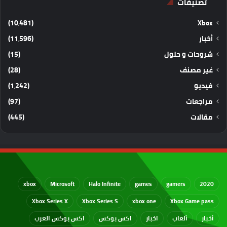
تصنيفات
(10٬481)
Xbox
أخبار
(11٬596)
شروحات و حلول
(15)
غير مصنف
(28)
فيديو
(1٬242)
مراجعات
(97)
مقالات
(445)
xbox
Microsoft
Halo Infinite
games
gamers
2020
Xbox Series X
Xbox Series S
xbox one
Xbox Game pass
أخبار
ألعاب
اخبار
اكس بوكس
اكس بوكس العرب