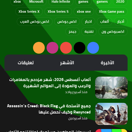
xbox
Microsoft
Halo Infinite
games
gamers
2020
Xbox Series X
Xbox Series S
xbox one
Xbox Game pass
أخبار
ألعاب
اخبار
اكس بوكس
اكس بوكس العرب
اكسبوكس ون
تقنية
جيمز
‫X
فيسبوك
‫YouTube
انستقرام
ملخص
الموقع
الأخيرة
الأشهر
تعليقات
RSS
ألعاب أغسطس 2026: شهر مزدحم بالمغامرات
والرعب والعودة إلى العوالم الشهيرة
منذ أسبوع واحد
جميع الأسلحة في Assassin’s Creed: Black Flag
Resynced وكيف تحصل عليها
منذ أسبوعين
تسريحات المطورين مستمرة: لماذا تنجح الألعاب