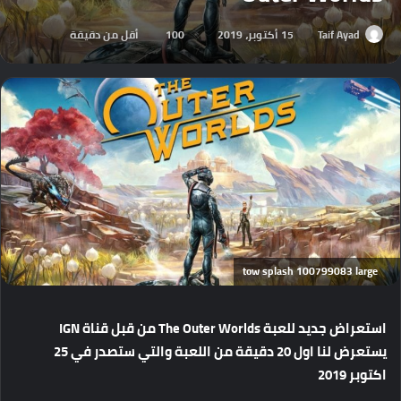
Taif Ayad
15 أكتوبر، 2019
100
أقل من دقيقة
tow splash 100799083 large
استعراض جديد للعبة The Outer Worlds من قبل قناة IGN
يستعرض لنا اول 20 دقيقة من اللعبة والتي ستصدر في 25
اكتوبر 2019