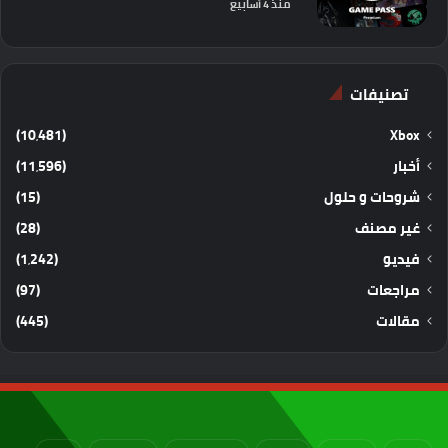
منذ 4 أسابيع
تصنيفات
(10٬481)
Xbox
أخبار
(11٬596)
شروحات و حلول
(15)
غير مصنف
(28)
فيديو
(1٬242)
مراجعات
(97)
مقالات
(445)