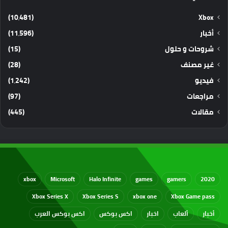
(10٬481)
Xbox
أخبار
(11٬596)
شروحات و حلول
(15)
غير مصنف
(28)
فيديو
(1٬242)
مراجعات
(97)
مقالات
(445)
xbox
Microsoft
Halo Infinite
games
gamers
2020
Xbox Series X
Xbox Series S
xbox one
Xbox Game pass
أخبار
ألعاب
اخبار
اكس بوكس
اكس بوكس العرب