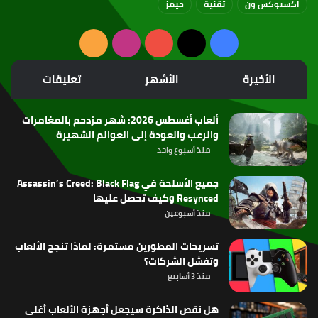
اكسبوكس ون
تقنية
جيمز
‫X
فيسبوك
‫YouTube
انستقرام
ملخص
الموقع
الأخيرة
الأشهر
تعليقات
RSS
ألعاب أغسطس 2026: شهر مزدحم بالمغامرات
والرعب والعودة إلى العوالم الشهيرة
منذ أسبوع واحد
جميع الأسلحة في Assassin’s Creed: Black Flag
Resynced وكيف تحصل عليها
منذ أسبوعين
تسريحات المطورين مستمرة: لماذا تنجح الألعاب
وتفشل الشركات؟
منذ 3 أسابيع
هل نقص الذاكرة سيجعل أجهزة الألعاب أغلى