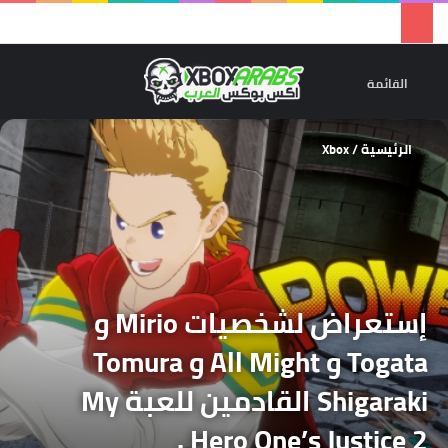
تسجيل 
ال
القائمة
الرئيسية
/
Xbox
إستعراض لشخصيات Mirio و
Togata و All Might و Tomura
Shigaraki القادمين للعبة My
Hero One’s Justice 2 .