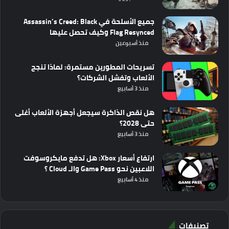
جميع الأسلحة في Assassin’s Creed: Black
Flag Resynced وكيف تحصل عليها
منذ أسبوعين
تسريحات المطورين مستمرة: لماذا تنجح
الألعاب وتفشل الشركات؟
منذ 3 أسابيع
هل نقص الذاكرة سيجعل أجهزة الألعاب أغلى
حتى 2028؟
منذ 3 أسابيع
ارتفاع أسعار Xbox: هل تدفع مايكروسوفت
اللاعبين نحو Game Pass والـ Cloud ؟
منذ 4 أسابيع
تصنيفات