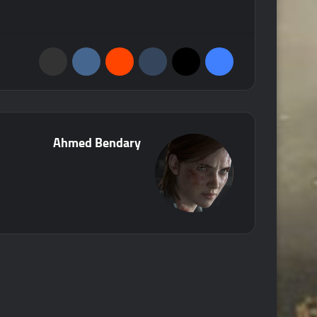
فيسبوك
‫X
‏Tumblr
‏Reddit
‏VKontakte
مشاركة عبر البريد
Ahmed Bendary