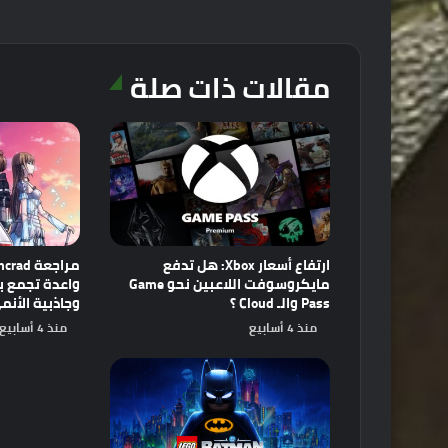
مقالات ذات صلة
ارتفاع أسعار Xbox: هل تدفع
مايكروسوفت اللاعبين نحو Game
Pass والـ Cloud ؟
وجاذبية الأنم
منذ 4 أسابيع
منذ 4 أسابيع