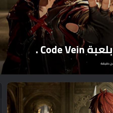
Code V .
ن دقيقة