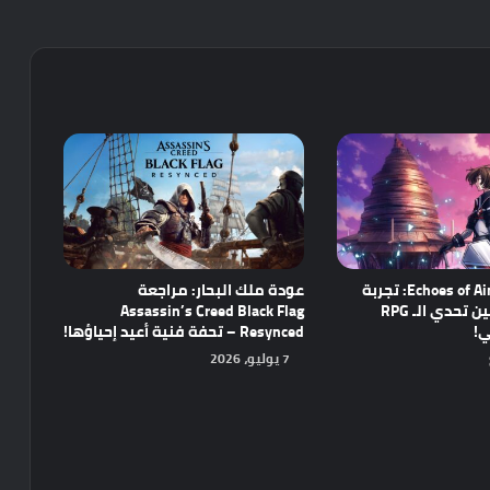
مراجعة Echoes of Aincrad: تجربة
عودة ملك البحار: مراجعة
واعدة تجمع بين تحدي الـ RPG
Assassin’s Creed Black Flag
ي!
Resynced – تحفة فنية أعيد إحياؤها!
7 يوليو، 2026