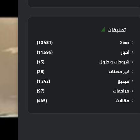
تصنيفات
(10٬481)
Xbox
أخبار
(11٬596)
شروحات و حلول
(15)
غير مصنف
(28)
فيديو
(1٬242)
مراجعات
(97)
مقالات
(445)