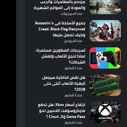
مزدحم بالمغامرات والرعب
والعودة إلى العوالم الشهيرة
منذ أسبوع واحد
جميع الأسلحة في Assassin’s
Creed: Black Flag Resynced
وكيف تحصل عليها
منذ أسبوعين
تسريحات المطورين مستمرة:
لماذا تنجح الألعاب وتفشل
الشركات؟
منذ 3 أسابيع
هل نقص الذاكرة سيجعل
أجهزة الألعاب أغلى حتى
2028؟
منذ 3 أسابيع
ارتفاع أسعار Xbox: هل تدفع
مايكروسوفت اللاعبين نحو
Game Pass والـ Cloud ؟
منذ 4 أسابيع