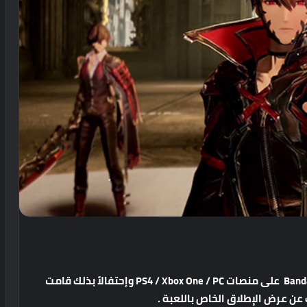
بتاريخ اليوم 27 سبتمبر تنطلق أخيراً لعبة Bandai Namco على منصات PS4 / Xbox One / PC وإحتفالاً بذلك قامت