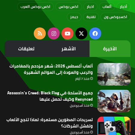
أخبار
ألعاب
اخبار
اكس بوكس
اكس بوكس العرب
اكسبوكس ون
تقنية
جيمز
‫X
فيسبوك
‫YouTube
انستقرام
ملخص
الموقع
الأخيرة
الأشهر
تعليقات
RSS
ألعاب أغسطس 2026: شهر مزدحم بالمغامرات
والرعب والعودة إلى العوالم الشهيرة
منذ 7 أيام
جميع الأسلحة في Assassin’s Creed: Black Flag
Resynced وكيف تحصل عليها
منذ أسبوعين
تسريحات المطورين مستمرة: لماذا تنجح الألعاب
وتفشل الشركات؟
منذ أسبوعين