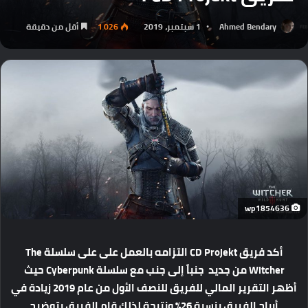
Ahmed Bendary
1 سبتمبر، 2019
1٬026
أقل من دقيقة
wp1854636
أكد فريق CD Projekt التزامه بالعمل على على سلسلة The
Witcher من جديد جنباً إلى جنب مع سلسلة Cyberpunk حيث
أظهر التقرير المالي للفريق للنصف الأول من عام 2019 زيادة في
أرباح الفريق بنسبة 26% ونتيجة لذلك قام الفريق بتوضيح