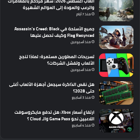
ألعاب أغسطس 2026: شهر مزدحم بالمغامرات
والرعب والعودة إلى العوالم الشهيرة
منذ 7 أيام
جميع الأسلحة في Assassin’s Creed: Black
Flag Resynced وكيف تحصل عليها
منذ أسبوعين
تسريحات المطورين مستمرة: لماذا تنجح
الألعاب وتفشل الشركات؟
منذ أسبوعين
هل نقص الذاكرة سيجعل أجهزة الألعاب أغلى
حتى 2028؟
منذ 3 أسابيع
ارتفاع أسعار Xbox: هل تدفع مايكروسوفت
اللاعبين نحو Game Pass والـ Cloud ؟
منذ 4 أسابيع