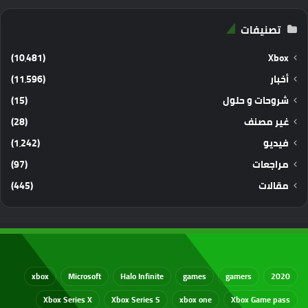
تصنيفات
(10٬481)
Xbox
أخبار
(11٬596)
شروحات و حلول
(15)
غير مصنف
(28)
فيديو
(1٬242)
مراجعات
(97)
مقالات
(445)
xbox
Microsoft
Halo Infinite
games
gamers
2020
Xbox Series X
Xbox Series S
xbox one
Xbox Game pass